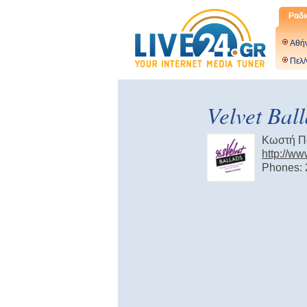
Ραδι
Αθή
Πελ/
Velvet Bal
Κωστή Πα
http://ww
Phones: 