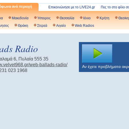
όφωνα ανά περιοχή
Επικοινώνησε με το LIVE24.gr
Πες το στο φίλο σ
να
Μακεδονία
Ήπειρος
Θεσσαλία
Ιόνιο
Κρήτη
Θεσ/κη
νησος
Θράκη
Στερεά
Αιγαίο
Web Radios
lads Radio
λαμά 6, Πυλαία 555 35
w.velvet968.gr/web-ballads-radio/
Αν έχετε προβλήματα ακ
231 023 1968