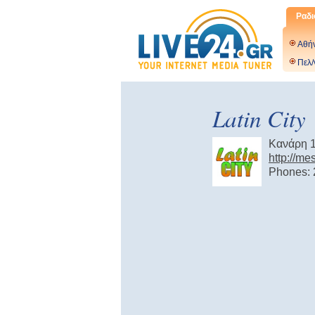
Ραδι
Αθή
Πελ/
Latin City
Κανάρη 1
http://me
Phones: