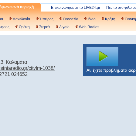
όφωνα ανά περιοχή
Επικοινώνησε με το LIVE24.gr
Πες το στο φίλο σ
να
Μακεδονία
Ήπειρος
Θεσσαλία
Ιόνιο
Κρήτη
Θεσ/κη
νησος
Θράκη
Στερεά
Αιγαίο
Web Radios
3, Καλαμάτα
ssiniaradio.gr/cityfm-1038/
Αν έχετε προβλήματα ακ
 2721 024652