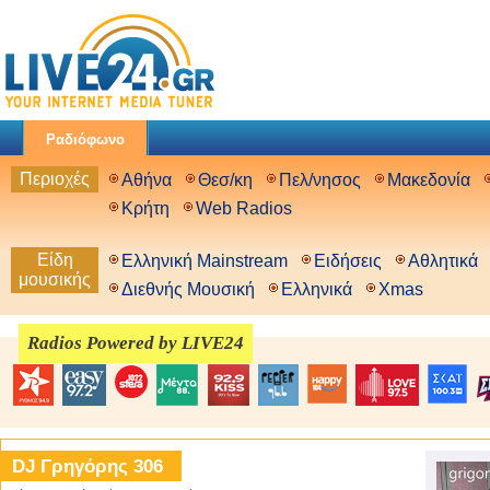
Ραδιόφωνο
Περιοχές
Αθήνα
Θεσ/κη
Πελ/νησος
Μακεδονία
Κρήτη
Web Radios
Είδη
Ελληνική Mainstream
Ειδήσεις
Αθλητικά
μουσικής
Διεθνής Μουσική
Ελληνικά
Xmas
Radios Powered by LIVE24
DJ Γρηγόρης 306