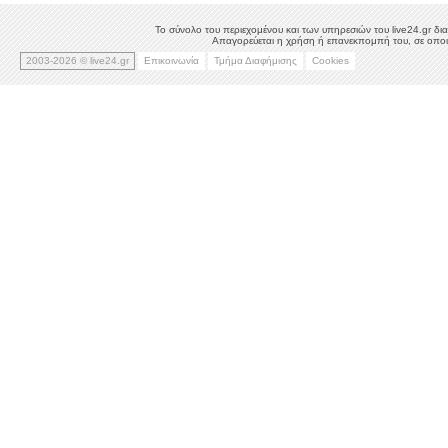
Το σύνολο του περιεχομένου και των υπηρεσιών του live24.gr δια
Απαγορεύεται η χρήση ή επανεκπομπή του, σε οποιο
2003-2026 © live24.gr
Επικοινωνία
Τμήμα Διαφήμισης
Cookies