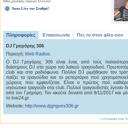
Είδος μουσικής:
Διάφορα Ελληνικά
Άκου Live τον Σταθμό!
Πληροφορίες
Επικοινωνία
Πες το στον φίλο σου
DJ Γρηγόρης 306
Περιοχή:
Web Radios
Ο DJ Γρηγόρης 306 είναι ένας από τούς παλαιότερο
διάσημους DJ στο χώρο τού λαϊκού τραγουδιού. Πρωτοπό
club και στα ραδιόφωνα. Πολλοί DJ μιμήθηκαν τον τρ
παίζει τα τραγούδια και το ρεπερτόριο πού χρησιμοποιε
χώρους που εμφανίζεται. Είναι ο πρώτος πού καθιέρ
νησιώτικο τραγούδι στα club. Πολλοί τραγουδιστές έγιναν δ
από τον Γρηγόρη. Τον ακούτε δυνατά από 8/11/2017 και μ
το live24.gr
Website:
http://www.djgrigoris306.gr
«
επιστροφή στην λ