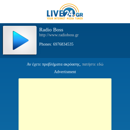
Radio Boss
http://www.radioboss.gr
Phones: 6976834535
Αν έχετε προβλήματα ακρόασης,
πατήστε εδώ
Advertisment