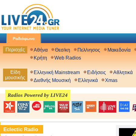
Ραδιόφωνο
Περιοχές
Αθήνα
Θεσ/κη
Πελ/νησος
Μακεδονία
Κρήτη
Web Radios
Είδη
Ελληνική Mainstream
Ειδήσεις
Αθλητικά
μουσικής
Διεθνής Μουσική
Ελληνικά
Xmas
Radios Powered by LIVE24
Eclectic Radio