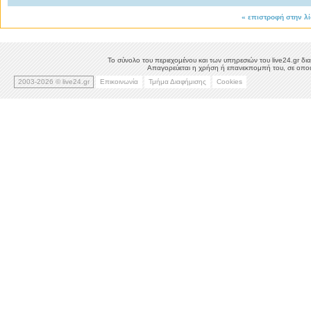
«
επιστροφή στην λ
Το σύνολο του περιεχομένου και των υπηρεσιών του live24.gr δια
Απαγορεύεται η χρήση ή επανεκπομπή του, σε οποιο
2003-2026 © live24.gr
Επικοινωνία
Τμήμα Διαφήμισης
Cookies