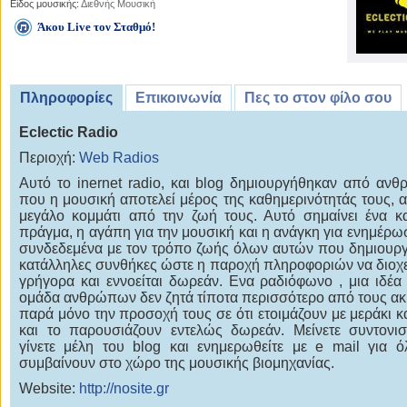
Είδος μουσικής:
Διεθνής Μουσική
Άκου Live τον Σταθμό!
Πληροφορίες
Επικοινωνία
Πες το στον φίλο σου
Eclectic Radio
Περιοχή:
Web Radios
Αυτό το inernet radio, και blog δημιουργήθηκαν από αν
που η μουσική αποτελεί μέρος της καθημερινότητάς τους, α
μεγάλο κομμάτι από την ζωή τους. Αυτό σημαίνει ένα κ
πράγμα, η αγάπη για την μουσική και η ανάγκη για ενημέρωσ
συνδεδεμένα με τον τρόπο ζωής όλων αυτών που δημιουργ
κατάλληλες συνθήκες ώστε η παροχή πληροφοριών να διοχε
γρήγορα και εννοείται δωρεάν. Ενα ραδιόφωνο , μια ιδέα 
ομάδα ανθρώπων δεν ζητά τίποτα περισσότερο από τους ακ
παρά μόνο την προσοχή τους σε ότι ετοιμάζουν με μεράκι κ
και το παρουσιάζουν εντελώς δωρεάν. Μείνετε συντονισ
γίνετε μέλη του blog και ενημερωθείτε με e mail για 
συμβαίνουν στο χώρο της μουσικής βιομηχανίας.
Website:
http://nosite.gr