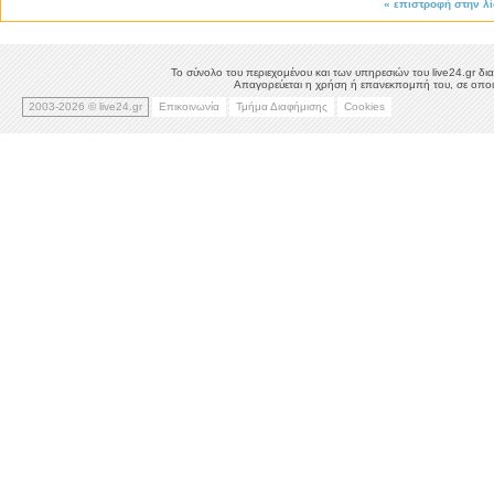
«
επιστροφή στην λ
Το σύνολο του περιεχομένου και των υπηρεσιών του live24.gr δια
Απαγορεύεται η χρήση ή επανεκπομπή του, σε οποιο
2003-2026 © live24.gr
Επικοινωνία
Τμήμα Διαφήμισης
Cookies