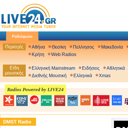
Ραδιόφωνο
Περιοχές
Αθήνα
Θεσ/κη
Πελ/νησος
Μακεδονία
Κρήτη
Web Radios
Είδη
Ελληνική Mainstream
Ειδήσεις
Αθλητικά
μουσικής
Διεθνής Μουσική
Ελληνικά
Xmas
Radios Powered by LIVE24
DMST Radio