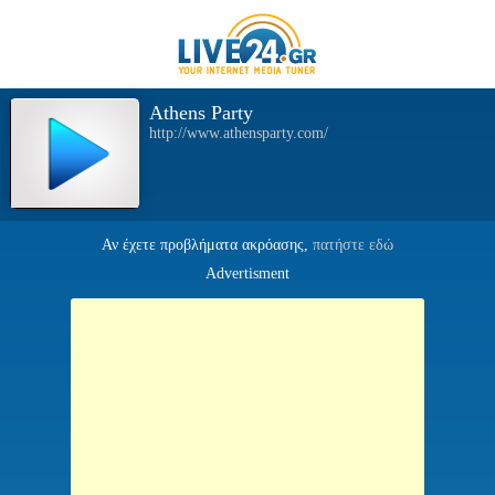
Athens Party
http://www.athensparty.com/
Αν έχετε προβλήματα ακρόασης,
πατήστε εδώ
Advertisment