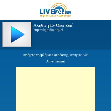
Αληθινή Εν Θεώ Ζωή
http://tligradio.org/el
Αν έχετε προβλήματα ακρόασης,
πατήστε εδώ
Advertisment