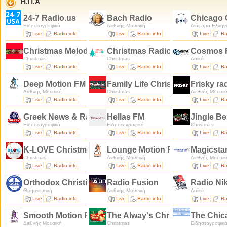
Η.Π.Α
24-7 Radio.us
Bach Radio
Chicago 
Ειδησεογραφικά
Διεθνής Μουσική
Διάφορα Ελλην
Live
Radio info
Live
Radio info
Live
Ra
Christmas Melody
Christmas Radio Live
Cosmos 
Christmas
Christmas
Λαϊκά
Live
Radio info
Live
Radio info
Live
Ra
Deep Motion FM
Family Life Christmas
Frisky ra
Διεθνής Μουσική
Christmas
Διεθνής Μουσικ
Live
Radio info
Live
Radio info
Live
Ra
Greek News & Radio fl
Hellas FM
Jingle Be
Ειδησεογραφικά
Ειδησεογραφικά
Christmas
Live
Radio info
Live
Radio info
Live
Ra
K-LOVE Christmas Radio
Lounge Motion FM
Magicsta
Christmas
Διεθνής Μουσική
Διεθνής Μουσικ
Live
Radio info
Live
Radio info
Live
Ra
Orthodox Christian Radio
Radio Fusion
Radio N
Θρησκευτική
Διεθνής Μουσική
Λαϊκά
Live
Radio info
Live
Radio info
Live
Ra
Smooth Motion FM
The Alway's Christmas Channe
The Chic
Διεθνής Μουσική
Christmas
Ειδησεογραφικ