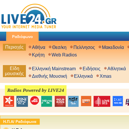
Ραδιόφωνο
Περιοχές
Αθήνα
Θεσ/κη
Πελ/νησος
Μακεδονία
Κρήτη
Web Radios
Είδη
Ελληνική Mainstream
Ειδήσεις
Αθλητικά
μουσικής
Διεθνής Μουσική
Ελληνικά
Xmas
Radios Powered by LIVE24
Η.Π.Α/ Ραδιόφωνα