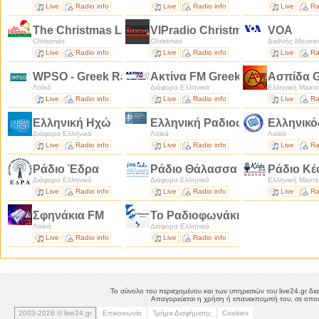
Live
Radio info
Live
Radio info
Live
Ra
The Christmas Lite
VIPradio Christmas
VOA
Christmas
Christmas
Διεθνής Μουσικ
Live
Radio info
Live
Radio info
Live
Ra
WPSO - Greek Radio
Ακτίνα FM Greek American Ra
Ασπίδα G
Λαϊκά
Διάφορα Ελληνικά
Ελληνική Mains
Live
Radio info
Live
Radio info
Live
Ra
Ελληνική Ηχώ
Ελληνική Ραδιοφωνία Μάνα Ε
Ελληνικ
Διάφορα Ελληνικά
Λαϊκά
Λαϊκά
Live
Radio info
Live
Radio info
Live
Ra
Ράδιο Έδρα
Ράδιο Θάλασσα
Ράδιο Κέ
Διάφορα Ελληνικά
Διάφορα Ελληνικά
Ελληνική Mains
Live
Radio info
Live
Radio info
Live
Ra
Σφηνάκια FM
Το Ραδιοφωνάκι
Λαϊκά
Διάφορα Ελληνικά
Live
Radio info
Live
Radio info
Το σύνολο του περιεχομένου και των υπηρεσιών του live24.gr δια
Απαγορεύεται η χρήση ή επανεκπομπή του, σε οποιο
2003-2026 © live24.gr
Επικοινωνία
Τμήμα Διαφήμισης
Cookies