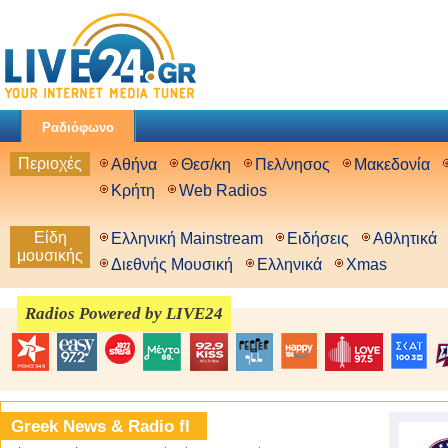
Ραδιόφωνο
Περιοχές
Αθήνα
Θεσ/κη
Πελ/νησος
Μακεδονία
Κρήτη
Web Radios
Είδη
Ελληνική Mainstream
Ειδήσεις
Αθλητικά
μουσικής
Διεθνής Μουσική
Ελληνικά
Xmas
Radios Powered by LIVE24
Greek News & Radio fl