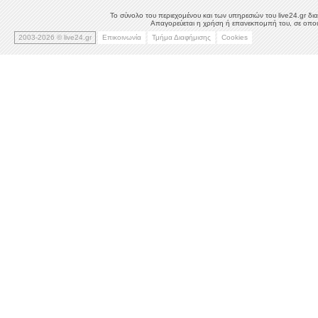
Το σύνολο του περιεχομένου και των υπηρεσιών του live24.gr δια
Απαγορεύεται η χρήση ή επανεκπομπή του, σε οποιο
2003-2026 © live24.gr
Επικοινωνία
Τμήμα Διαφήμισης
Cookies