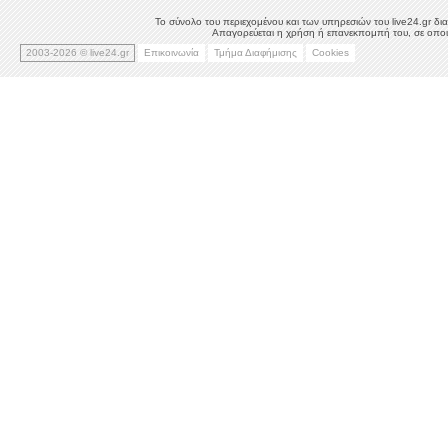
Το σύνολο του περιεχομένου και των υπηρεσιών του live24.gr δια
Απαγορεύεται η χρήση ή επανεκπομπή του, σε οποιο
2003-2026 © live24.gr
Επικοινωνία
Τμήμα Διαφήμισης
Cookies