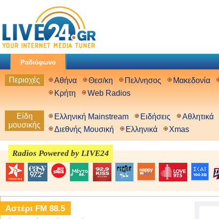
Ραδιόφωνο
Περιοχές
Αθήνα
Θεσ/κη
Πελ/νησος
Μακεδονία
Κρήτη
Web Radios
Είδη
Ελληνική Mainstream
Ειδήσεις
Αθλητικά
μουσικής
Διεθνής Μουσική
Ελληνικά
Xmas
Radios Powered by LIVE24
Αστέρι FM 88.5