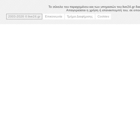
Το σύνολο του περιεχομένου και των υπηρεσιών του live24.gr δια
Απαγορεύεται η χρήση ή επανεκπομπή του, σε οποιο
2003-2026 © live24.gr
Επικοινωνία
Τμήμα Διαφήμισης
Cookies