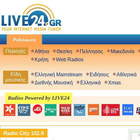
Ραδιόφωνο
Περιοχές
Αθήνα
Θεσ/κη
Πελ/νησος
Μακεδονία
Κρήτη
Web Radios
Είδη
Ελληνική Mainstream
Ειδήσεις
Αθλητικά
μουσικής
Διεθνής Μουσική
Ελληνικά
Xmas
Radios Powered by LIVE24
Radio City 102.8