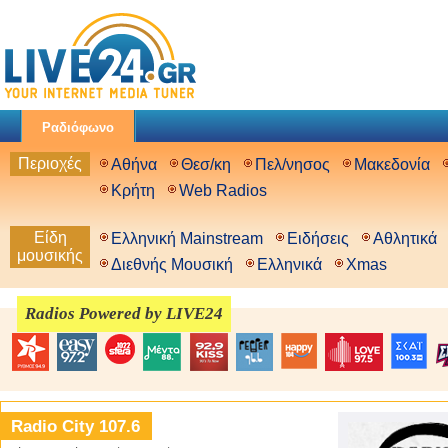
Ραδιόφωνο
Περιοχές
Αθήνα
Θεσ/κη
Πελ/νησος
Μακεδονία
Κρήτη
Web Radios
Είδη
Ελληνική Mainstream
Ειδήσεις
Αθλητικά
μουσικής
Διεθνής Μουσική
Ελληνικά
Xmas
Radios Powered by LIVE24
Radio City 107.6