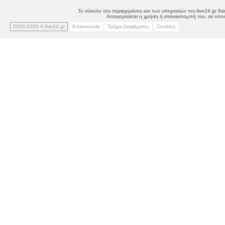
Το σύνολο του περιεχομένου και των υπηρεσιών του live24.gr δια
Απαγορεύεται η χρήση ή επανεκπομπή του, σε οποιο
2003-2026 © live24.gr
Επικοινωνία
Τμήμα Διαφήμισης
Cookies