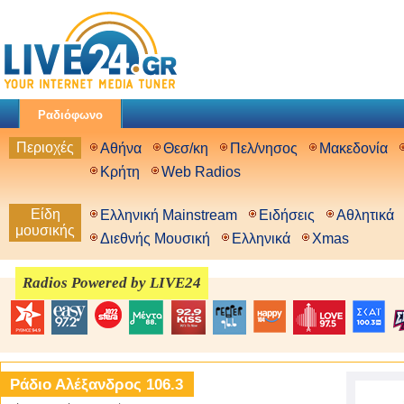
Ραδιόφωνο
Περιοχές
Αθήνα
Θεσ/κη
Πελ/νησος
Μακεδονία
Κρήτη
Web Radios
Είδη
Ελληνική Mainstream
Ειδήσεις
Αθλητικά
μουσικής
Διεθνής Μουσική
Ελληνικά
Xmas
Radios Powered by LIVE24
Ράδιο Αλέξανδρος 106.3