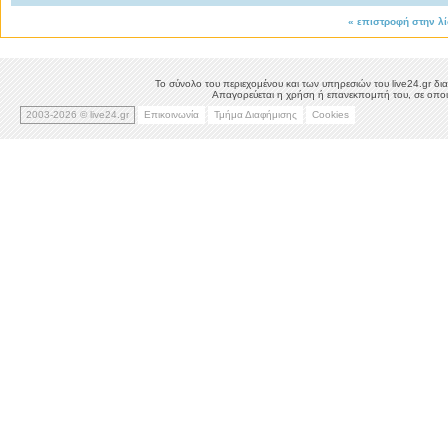
«
επιστροφή στην λ
Το σύνολο του περιεχομένου και των υπηρεσιών του live24.gr δια
Απαγορεύεται η χρήση ή επανεκπομπή του, σε οποιο
2003-2026 © live24.gr
Επικοινωνία
Τμήμα Διαφήμισης
Cookies