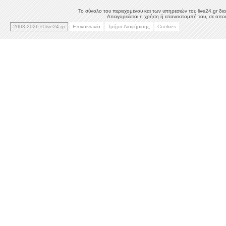
Το σύνολο του περιεχομένου και των υπηρεσιών του live24.gr δια
Απαγορεύεται η χρήση ή επανεκπομπή του, σε οποιο
2003-2026 © live24.gr
Επικοινωνία
Τμήμα Διαφήμισης
Cookies