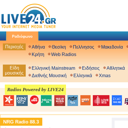
Ραδιόφωνο
Περιοχές
Αθήνα
Θεσ/κη
Πελ/νησος
Μακεδονία
Κρήτη
Web Radios
Είδη
Ελληνική Mainstream
Ειδήσεις
Αθλητικά
μουσικής
Διεθνής Μουσική
Ελληνικά
Xmas
Radios Powered by LIVE24
NRG Radio 88.3