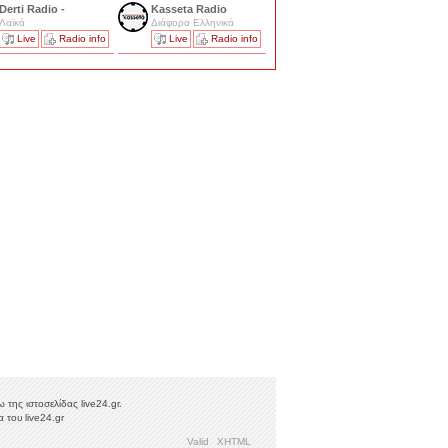
Derti Radio -
Kasseta Radio
Λαϊκά
Διάφορα Ελληνικά
Live
Radio info
Live
Radio info
της ιστοσελίδας live24.gr.
 του live24.gr
Valid
XHTML