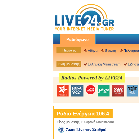
Ραδιόφωνο
Περιοχές
Αθήνα
Θεσ/κη
Πελ/νησο
Είδη μουσικής
Ελληνική Mainstream
Ειδήσει
Radios Powered by LIVE24
Ράδιο Ενέργεια 106.4
Είδος μουσικής:
Ελληνική Mainstream
Άκου Live τον Σταθμό!