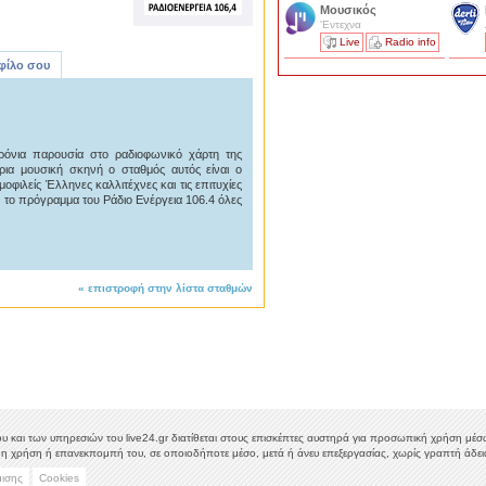
Μουσικός
'Εντεχνα
Live
Radio info
 φίλο σου
χρόνια παρουσία στο ραδιοφωνικό χάρτη της
ρια μουσική σκηνή ο σταθμός αυτός είναι ο
ιλείς Έλληνες καλλιτέχνες και τις επιτυχίες
ν το πρόγραμμα του Ράδιο Ενέργεια 106.4 όλες
«
επιστροφή στην λίστα σταθμών
υ και των υπηρεσιών του live24.gr διατίθεται στους επισκέπτες αυστηρά για προσωπική χρήση μέσω 
η χρήση ή επανεκπομπή του, σε οποιοδήποτε μέσο, μετά ή άνευ επεξεργασίας, χωρίς γραπτή άδεια
μισης
Cookies