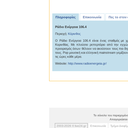
Πληροφορίες
Επικοινωνία
Πες το στον
Ράδιο Ενέργεια 106.4
Περιοχή:
Κόρινθος
Ο Ράδιο Ενέργεια 106.4 είναι ένας σταθμός με 
Κορινθίας. Με πλούσιο ρεπερτόριο από την εγχώ
προορισμός όσων θέλουν να ακούσουν τους πιο δημοφ
τους. Pop μουσική και ελληνική mainstream γεμίζου
τις ώρες κάθε μέρα.
Website:
http://www.radioenergeia.gr/
Το σύνολο του περιεχομένο
Απαγορεύεται 
2003-2026 © live24.gr
Επικοινωνία
Τμήμα Διαφή