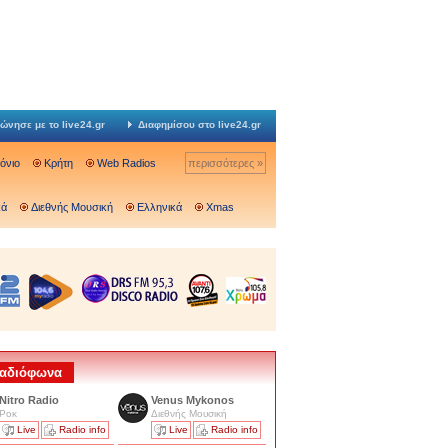
ώνησε με το live24.gr
Διαφημίσου στο live24.gr
Ιόνιο
Κρήτη
Web Radios
περισσότερες »
κά
Διεθνής Μουσική
Ελληνικά
Xmas
 Ραδιόφωνα
Nitro Radio
Venus Mykonos
Ροκ
Διεθνής Μουσική
Live
Radio info
Live
Radio info