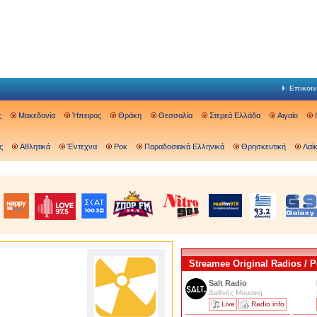
Επικοιν
ς
Μακεδονία
Ήπειρος
Θράκη
Θεσσαλία
Στερεά Ελλάδα
Αιγαίο
ς
Αθλητικά
Έντεχνα
Ροκ
Παραδοσιακά Ελληνικά
Θρησκευτική
Λαϊ
Streamee Original Radios /
Salt Radio
Διεθνής Μουσική
Live
Radio info