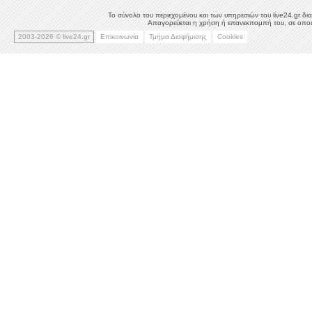
Το σύνολο του περιεχομένου και των υπηρεσιών του live24.gr δια
Απαγορεύεται η χρήση ή επανεκπομπή του, σε οποιο
2003-2026 © live24.gr
Επικοινωνία
Τμήμα Διαφήμισης
Cookies