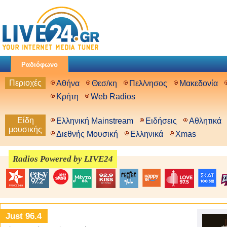
Ραδιόφωνο
Περιοχές
Αθήνα
Θεσ/κη
Πελ/νησος
Μακεδονία
Κρήτη
Web Radios
Είδη
Ελληνική Mainstream
Ειδήσεις
Αθλητικά
μουσικής
Διεθνής Μουσική
Ελληνικά
Xmas
Radios Powered by LIVE24
Just 96.4