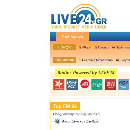
Ραδιόφωνο
Περιοχές
Αθήνα
Θεσ/κη
Πελ/νησο
Είδη μουσικής
Ελληνική Mainstream
Ειδήσει
Radios Powered by LIVE24
Top FM 93
Είδος μουσικής:
Διεθνής Μουσική
Άκου Live τον Σταθμό!