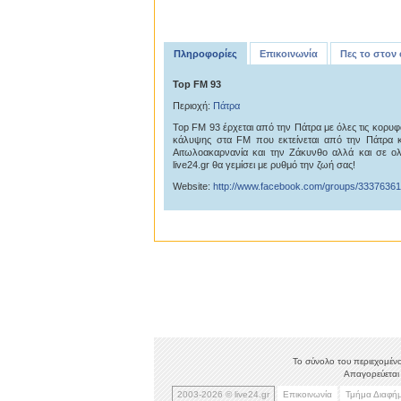
Πληροφορίες
Επικοινωνία
Πες το στον
Top FM 93
Περιοχή:
Πάτρα
Top FM 93 έρχεται από την Πάτρα με όλες τις κορυφ
κάλυψης στα FM που εκτείνεται από την Πάτρα 
Αιτωλοακαρνανία και την Ζάκυνθο αλλά και σε 
live24.gr θα γεμίσει με ρυθμό την ζωή σας!
Website:
http://www.facebook.com/groups/3337636
Το σύνολο του περιεχομένο
Απαγορεύεται 
2003-2026 © live24.gr
Επικοινωνία
Τμήμα Διαφή