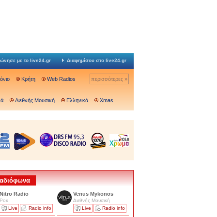
ώνησε με το live24.gr
Διαφημίσου στο live24.gr
Ιόνιο
Κρήτη
Web Radios
περισσότερες »
κά
Διεθνής Μουσική
Ελληνικά
Xmas
 Ραδιόφωνα
Nitro Radio
Venus Mykonos
Ροκ
Διεθνής Μουσική
Live
Radio info
Live
Radio info