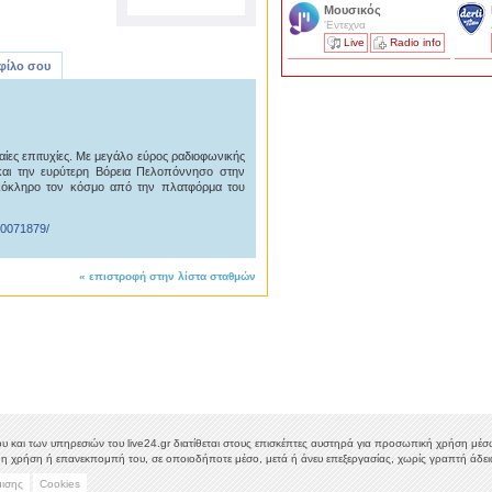
Μουσικός
'Εντεχνα
Live
Radio info
 φίλο σου
αίες επιτυχίες. Με μεγάλο εύρος ραδιοφωνικής
και την ευρύτερη Βόρεια Πελοπόννησο στην
ολόκληρο τον κόσμο από την πλατφόρμα του
10071879/
«
επιστροφή στην λίστα σταθμών
υ και των υπηρεσιών του live24.gr διατίθεται στους επισκέπτες αυστηρά για προσωπική χρήση μέσω 
η χρήση ή επανεκπομπή του, σε οποιοδήποτε μέσο, μετά ή άνευ επεξεργασίας, χωρίς γραπτή άδεια
μισης
Cookies