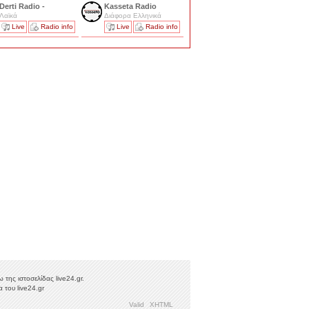
Derti Radio -
Kasseta Radio
Λαϊκά
Διάφορα Ελληνικά
Live
Radio info
Live
Radio info
της ιστοσελίδας live24.gr.
 του live24.gr
Valid
XHTML