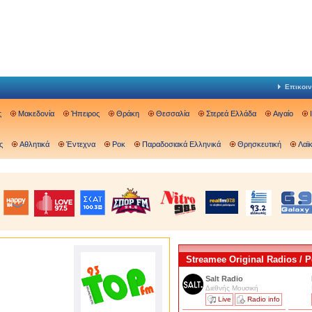
Επικοιν
ς
Μακεδονία
Ήπειρος
Θράκη
Θεσσαλία
Στερεά Ελλάδα
Αιγαίο
ς
Αθλητικά
Έντεχνα
Ροκ
Παραδοσιακά Ελληνικά
Θρησκευτική
Λαϊ
Streamee Original Radios /
Salt Radio
Διεθνής Μουσική
Live
Radio info