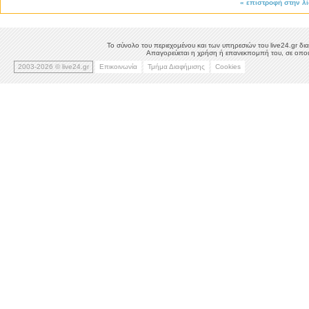
«
επιστροφή στην λ
Το σύνολο του περιεχομένου και των υπηρεσιών του live24.gr δια
Απαγορεύεται η χρήση ή επανεκπομπή του, σε οποιο
2003-2026 © live24.gr
Επικοινωνία
Τμήμα Διαφήμισης
Cookies