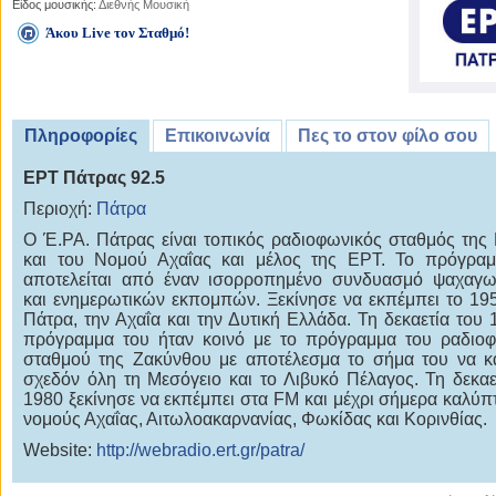
Είδος μουσικής:
Διεθνής Μουσική
Άκου Live τον Σταθμό!
Πληροφορίες
Επικοινωνία
Πες το στον φίλο σου
ΕΡΤ Πάτρας 92.5
Περιοχή:
Πάτρα
Ο Έ.ΡΑ. Πάτρας είναι τοπικός ραδιοφωνικός σταθμός της
και του Νομού Αχαΐας και μέλος της ΕΡΤ. Το πρόγραμ
αποτελείται από έναν ισορροπημένο συνδυασμό ψαχαγω
και ενημερωτικών εκπομπών. Ξεκίνησε να εκπέμπει το 19
Πάτρα, την Αχαΐα και την Δυτική Ελλάδα. Τη δεκαετία του 
πρόγραμμα του ήταν κοινό με το πρόγραμμα του ραδιο
σταθμού της Ζακύνθου με αποτέλεσμα το σήμα του να κ
σχεδόν όλη τη Μεσόγειο και το Λιβυκό Πέλαγος. Τη δεκαε
1980 ξεκίνησε να εκπέμπει στα FM και μέχρι σήμερα καλύπτ
νομούς Αχαΐας, Αιτωλοακαρνανίας, Φωκίδας και Κορινθίας.
Website:
http://webradio.ert.gr/patra/