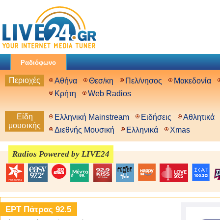
Ραδιόφωνο
Περιοχές
Αθήνα
Θεσ/κη
Πελ/νησος
Μακεδονία
Κρήτη
Web Radios
Είδη
Ελληνική Mainstream
Ειδήσεις
Αθλητικά
μουσικής
Διεθνής Μουσική
Ελληνικά
Xmas
Radios Powered by LIVE24
ΕΡΤ Πάτρας 92.5