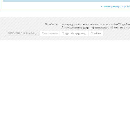
«
επιστροφή στην λ
Το σύνολο του περιεχομένου και των υπηρεσιών του live24.gr δια
Απαγορεύεται η χρήση ή επανεκπομπή του, σε οποιο
2003-2026 © live24.gr
Επικοινωνία
Τμήμα Διαφήμισης
Cookies