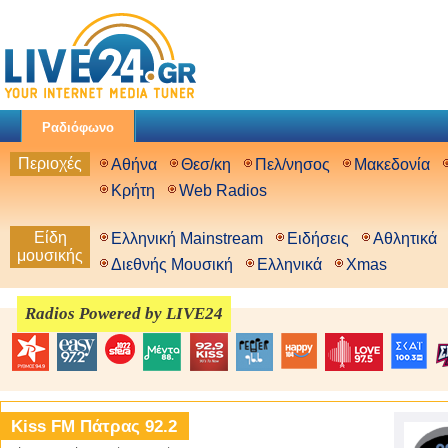
Ραδιόφωνο
Περιοχές
Αθήνα
Θεσ/κη
Πελ/νησος
Μακεδονία
Κρήτη
Web Radios
Είδη
Ελληνική Mainstream
Ειδήσεις
Αθλητικά
μουσικής
Διεθνής Μουσική
Ελληνικά
Xmas
Radios Powered by LIVE24
Kiss FM Πάτρας 92.2