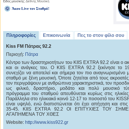
Είδος μουσικής:
Διεθνής Μουσική
Άκου Live τον Σταθμό!
Πληροφορίες
Επικοινωνία
Πες το στον φίλο σου
Kiss FM Πάτρας 92.2
Περιοχή:
Πάτρα
Κέντρο των δραστηριοτήτων του KIIS EXTRA 92.2 είναι ο α
και οι ανάγκες του. Ο KIIS EXTRA 92.2 ξεκίνησε το 1
συνεχίζει να αποτελεί και σήμερα τον πιο αναγνωρισμένο 
σταθμό με ξένη μουσική. Όποτε ζητείται από τους ακροατές
τον περιγράψουν με ανθρώπινα χαρακτηριστικά, τον προσδι
ως φιλικό, δραστήριο, μοδάτο και πολύ μουσικό τύ
πρόγραμμα του σταθμού απευθύνεται κυρίως στις ηλικίες
Παράλληλα στο ηλικιακό κοινό 12-17 το ποσοστό του KISS
είναι υψηλό, ενώ διαπιστώνεται ότι έχει απήχηση και στις 
35-45. KIIS EXTRA 92.2 ΟΙ ΕΠΙΤΥΧΙΕΣ ΤΟΥ ΣΗΜ
ΑΓΑΠΗΜΕΝΑ ΤΟΥ ΧΘΕΣ
Website:
http://www.kiss922.gr