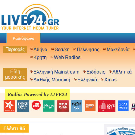
Ραδιόφωνο
Περιοχές
Αθήνα
Θεσ/κη
Πελ/νησος
Μακεδονία
Κρήτη
Web Radios
Είδη
Ελληνική Mainstream
Ειδήσεις
Αθλητικά
μουσικής
Διεθνής Μουσική
Ελληνικά
Xmas
Radios Powered by LIVE24
Γλέντι 95