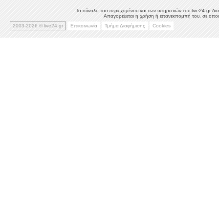
Το σύνολο του περιεχομένου και των υπηρεσιών του live24.gr δια
Απαγορεύεται η χρήση ή επανεκπομπή του, σε οποιο
2003-2026 © live24.gr
Επικοινωνία
Τμήμα Διαφήμισης
Cookies