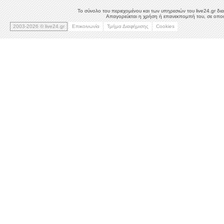
Το σύνολο του περιεχομένου και των υπηρεσιών του live24.gr δια
Απαγορεύεται η χρήση ή επανεκπομπή του, σε οποιο
2003-2026 © live24.gr
Επικοινωνία
Τμήμα Διαφήμισης
Cookies