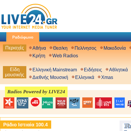
Ραδιόφωνο
Περιοχές
Αθήνα
Θεσ/κη
Πελ/νησος
Μακεδονία
Κρήτη
Web Radios
Είδη
Ελληνική Mainstream
Ειδήσεις
Αθλητικά
μουσικής
Διεθνής Μουσική
Ελληνικά
Xmas
Radios Powered by LIVE24
Ράδιο Ιστιαία 100.4