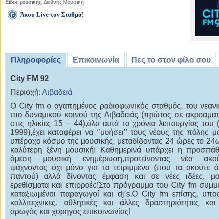
Είδος μουσικής:
Διεθνής Μουσική
Άκου Live τον Σταθμό!
Πληροφορίες
Επικοινωνία
Πες το στον φίλο σου
City FM 92
Περιοχή:
Λιβαδειά
Ο City fm ο αγαπημένος ραδιοφωνικός σταθμός, του νεανι
πιο δυναμικού κοινού της Λιβαδειάς (πρώτος σε ακροαματ
στις ηλικίες 15 – 44),όλα αυτά τα χρόνια λειτουργίας του 
1999),έχει καταφέρει να ‘’μυήσει’’ τους νέους της πόλης μ
υπέροχο κόσμο της μουσικής, μεταδίδοντας 24 ώρες το 24
καλύτερη ξένη μουσική! Καθημερινά υπάρχει η προσπάθ
άμεση μουσική ενημέρωση,προτείνοντας νέα ακού
ψάχνοντας όχι μόνο για τα τετριμμένα (που τα ακούτε 
παντού) αλλά δίνοντας έμφαση και σε νέες ιδέες, μο
ερεθίσματα και επιρροές!Στο πρόγραμμα του City fm συμμ
καταξιωμένοι παραγωγοί και dj’s.Ο City fm επίσης, υποσ
καλλιτεχνικες, αθλητικές και άλλες δραστηριότητες και 
αρωγός και χορηγός επικοινωνίας!