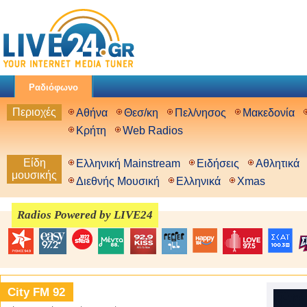
Ραδιόφωνο
Περιοχές
Αθήνα
Θεσ/κη
Πελ/νησος
Μακεδονία
Κρήτη
Web Radios
Είδη
Ελληνική Mainstream
Ειδήσεις
Αθλητικά
μουσικής
Διεθνής Μουσική
Ελληνικά
Xmas
Radios Powered by LIVE24
City FM 92