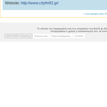
Website:
http://www.cityfm92.gr/
«
επιστροφή στην λ
Το σύνολο του περιεχομένου και των υπηρεσιών του live24.gr δια
Απαγορεύεται η χρήση ή επανεκπομπή του, σε οποιο
2003-2026 © live24.gr
Επικοινωνία
Τμήμα Διαφήμισης
Cookies