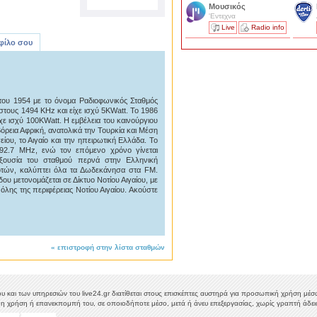
Μουσικός
'Εντεχνα
Live
Radio info
 φίλο σου
 του 1954 με το όνομα Ραδιοφωνικός Σταθμός
τους 1494 ΚΗz και είχε ισχύ 5KWatt. Το 1986
χε ισχύ 100KWatt. Η εμβέλεια του καινούργιου
όρεια Αφρική, ανατολικά την Τουρκία και Μέση
ίου, το Αιγαίο και την ηπειρωτική Ελλάδα. Το
92.7 MΗz, ενώ τον επόμενο χρόνο γίνεται
ξουσία του σταθμού περνά στην Ελληνική
δοτών, καλύπτει όλα τα Δωδεκάνησα στα FM.
ου μετονομάζεται σε Δίκτυο Νοτίου Αιγαίου, με
λης της περιφέρειας Νοτίου Αιγαίου. Ακούστε
«
επιστροφή στην λίστα σταθμών
υ και των υπηρεσιών του live24.gr διατίθεται στους επισκέπτες αυστηρά για προσωπική χρήση μέσω 
η χρήση ή επανεκπομπή του, σε οποιοδήποτε μέσο, μετά ή άνευ επεξεργασίας, χωρίς γραπτή άδεια