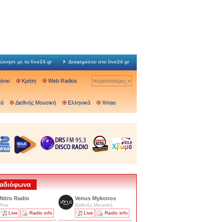
ώνησε με το live24.gr
Διαφημίσου στο live24.gr
Ιόνιο
Κρήτη
Web Radios
περισσότερες »
κά
Διεθνής Μουσική
Ελληνικά
Xmas
 Ραδιόφωνα
Nitro Radio
Venus Mykonos
Ροκ
Διεθνής Μουσική
Live
Radio info
Live
Radio info