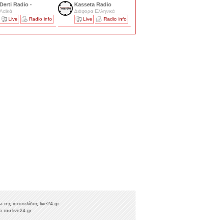
Derti Radio -
Kasseta Radio
Λαϊκά
Διάφορα Ελληνικά
Live
Radio info
Live
Radio info
της ιστοσελίδας live24.gr.
 του live24.gr