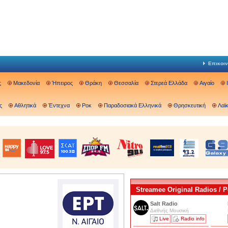
Επικοιν
ς
Μακεδονία
Ήπειρος
Θράκη
Θεσσαλία
Στερεά Ελλάδα
Αιγαίο
ς
Αθλητικά
Έντεχνα
Ροκ
Παραδοσιακά Ελληνικά
Θρησκευτική
Λαϊ
Streamee Original Radios /
Salt Radio
Διεθνής Μουσική
Live
Radio info