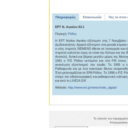
Πληροφορίες
Επικοινωνία
Πες το στον
ΕΡΤ Ν. Αιγαίου 93.1
Περιοχή:
Ρόδος
Η ΕΡΤ Νοτίου Αιγαίου εξέπεμπε στις 7 Νοεμβρίου
Δωδεκανήσου. Αρχικά εξέπεμπε στα μεσαία κύματα σ
ο νέος πομπός SIEMENS τίθεται σε λειτουργία και εί
πομπού καλύπτει προς τα νότια την Κύπρο και την Β
Ανατολή, δυτικά και βόρεια μεγάλο μέρος της Μεσογε
1991 ο Ρ/Σ Ρόδου εκπέμπει και στα FM στους 
ανανέωση εξοπλισμού του studio. Το 1995 η ε
Ραδιοφωνία και με ένα καινούριο δίκτυο αναμετα
Έτσι μετονομάζεται σε ΕΡΑ Ρόδου. Το 1998 ο Ρ/Σ Ρόδ
στόχο την ειδησεογραφική και ραδιοφωνική κάλυψη ό
και από το LIVE24.GR
Website:
http://www.ert.gr/news/notio_aigaio/
Το σύνολο του περιεχομένο
Απαγορεύεται 