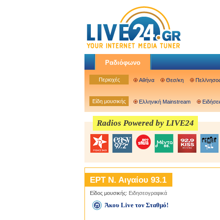
Ραδιόφωνο
Περιοχές
Αθήνα
Θεσ/κη
Πελ/νησο
Είδη μουσικής
Ελληνική Mainstream
Ειδήσει
Radios Powered by LIVE24
ΕΡΤ Ν. Αιγαίου 93.1
Είδος μουσικής:
Ειδησεογραφικά
Άκου Live τον Σταθμό!