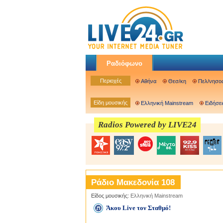
Ραδιόφωνο
Περιοχές
Αθήνα
Θεσ/κη
Πελ/νησο
Είδη μουσικής
Ελληνική Mainstream
Ειδήσει
Radios Powered by LIVE24
Ράδιο Μακεδονία 108
Είδος μουσικής:
Ελληνική Mainstream
Άκου Live τον Σταθμό!