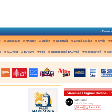
Επικοιν
ς
Μακεδονία
Ήπειρος
Θράκη
Θεσσαλία
Στερεά Ελλάδα
Αιγαίο
ς
Αθλητικά
Έντεχνα
Ροκ
Παραδοσιακά Ελληνικά
Θρησκευτική
Λαϊ
Streamee Original Radios /
Salt Radio
Διεθνής Μουσική
Live
Radio info