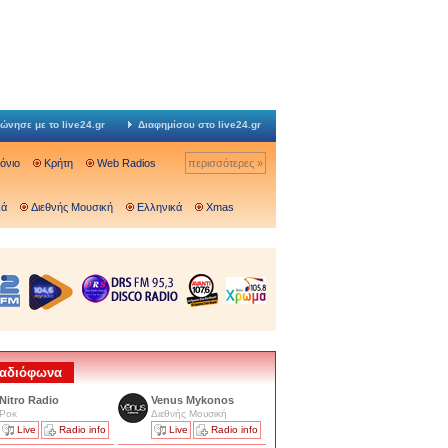
ώνησε με το live24.gr
Διαφημίσου στο live24.gr
Ιόνιο
Κρήτη
Web Radios
περισσότερες »
κά
Διεθνής Μουσική
Ελληνικά
Xmas
 Ραδιόφωνα
Nitro Radio
Venus Mykonos
Ροκ
Διεθνής Μουσική
Live
Radio info
Live
Radio info