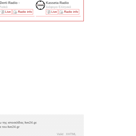
Derti Radio -
Kasseta Radio
Λαϊκά
Διάφορα Ελληνικά
Live
Radio info
Live
Radio info
της ιστοσελίδας live24.gr.
 του live24.gr
Valid
XHTML