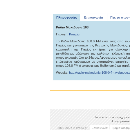
Πληροφορίες
Επικοινωνία
Πες το στον
Ράδιο Μακεδονία 108
Περιοχή:
Κατερίνη
Το Ράδιο Μακεδονία 108.0 FM είναι ένας από του
Πιερίας και γενικότερα της Κεντρικής Μακεδονίας,
κωμόπολη της Πιερίας εκπέμπει για ολόκληρη 
μεταδίδοντας αδιάκοπα την καλύτερη ελληνική m
στους ακροατές όλο το 24ωρο. Αφοσιωμένο αποκλεισ
επιλεγμένο πρόγραμμα με αγαπημένες επιτυχίες 
στους 108.0 FM ή ακούστε μας διαδικτυακά και απολ
Website:
http://radio-makedonia-108-0-fm.webnode.g
Το σύνολο του περιεχομένο
Απαγορεύεται 
2003-2026 © live24.gr
Επικοινωνία
Τμήμα Διαφή