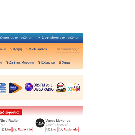
ώνησε με το live24.gr
Διαφημίσου στο live24.gr
Ιόνιο
Κρήτη
Web Radios
περισσότερες »
κά
Διεθνής Μουσική
Ελληνικά
Xmas
 Ραδιόφωνα
Nitro Radio
Venus Mykonos
Ροκ
Διεθνής Μουσική
Live
Radio info
Live
Radio info