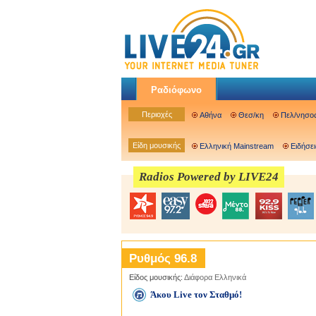
Ραδιόφωνο
Περιοχές
Αθήνα
Θεσ/κη
Πελ/νησο
Είδη μουσικής
Ελληνική Mainstream
Ειδήσει
Radios Powered by LIVE24
Ρυθμός 96.8
Είδος μουσικής:
Διάφορα Ελληνικά
Άκου Live τον Σταθμό!