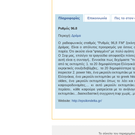
Πληροφορίες
Επικοινωνία
Πες το στον
Ρυθμός 96.8
Περιοχή:
Δράμα
Ο ραδιοφωνικός σταθμός "Ρυθμός 96,8 FM" ξεκίνη
Δράμας. Είναι ο απόλυτος προορισμός για όσους 
παρέα. Ότι ακούτε είναι "φτιαγμένο" με πολύ αγάπη
Ο Σεφ μας, επιλέγει τα τραγούδια αποφασίζει πόσες 
αυτή είναι η συνταγή.. Εννοείται πως δεχόμαστε "π
από τις εκπομπές: 1. τα 20 δημοφιλέστερα Ελληνικά
εκρηκτικές σουξεδοβόμβες.. τα 20 δημοφιλέστερα 
inspector 2. power hits, ένα μικρούλι εκπομπάκι με 
Ελληνάκια, ένα μικρούλι εκπομπάκι με τα greek hits
oldies, ένα μικρούλι εκπομπάκι όπως το λέει και
καψουροδυναμίτες.... κι αυτό μικρούλι εκπομπά
περάσει.. κάθε καψούρα γιατρεύεται με το ανάλογο
εκπομπάκι....διασκεδαστική συγχρονη trap χωρίς...μπ
Website:
http://epsilondelta.gr/
Το σύνολο του περιεχομένο