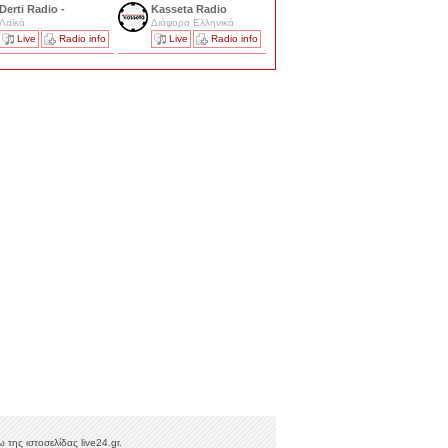
Derti Radio -
Kasseta Radio
Λαϊκά
Διάφορα Ελληνικά
Live
Radio info
Live
Radio info
της ιστοσελίδας live24.gr.