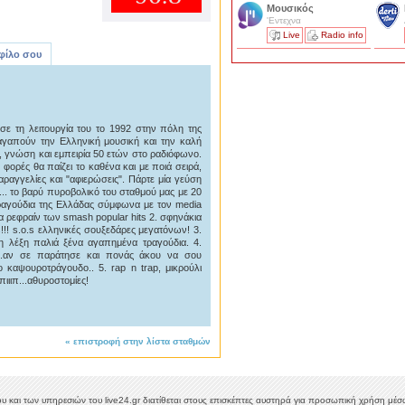
Μουσικός
'Εντεχνα
Live
Radio info
 φίλο σου
σε τη λειτουργία του το 1992 στην πόλη της
αγαπούν την Ελληνική μουσική και την καλή
 , γνώση και εμπειρία 50 ετών στο ραδιόφωνο.
φορές θα παίζει το καθένα και με ποιά σειρά,
αραγγελίες και "αφιερώσεις". Πάρτε μία γεύση
... το βαρύ πυροβολικό του σταθμού μας με 20
τραγούδια της Ελλάδας σύμφωνα με τον media
τα ρεφραίν των smash popular hits 2. σφηνάκια
!!! s.o.s ελληνικές σουξεδάρες μεγατόνων! 3.
 η λέξη παλιά ξένα αγαπημένα τραγούδια. 4.
κι..αν σε παράτησε και πονάς άκου να σου
 καψουροτράγουδο.. 5. rap n trap, μικρούλι
ιιιπ...αθυροστομίες!
«
επιστροφή στην λίστα σταθμών
υ και των υπηρεσιών του live24.gr διατίθεται στους επισκέπτες αυστηρά για προσωπική χρήση μέσω 