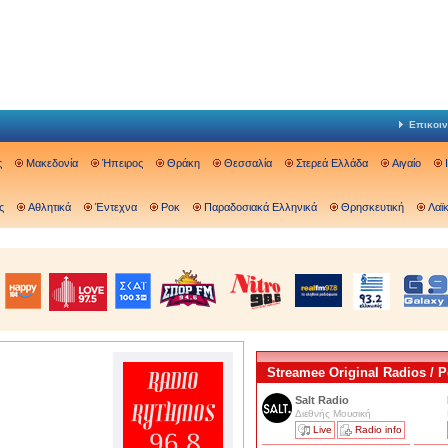
Επικοιν
ς
Μακεδονία
Ήπειρος
Θράκη
Θεσσαλία
Στερεά Ελλάδα
Αιγαίο
ς
Αθλητικά
Έντεχνα
Ροκ
Παραδοσιακά Ελληνικά
Θρησκευτική
Λαϊ
Streamee Original Radios /
Salt Radio
Διεθνής Μουσική
Live
Radio info