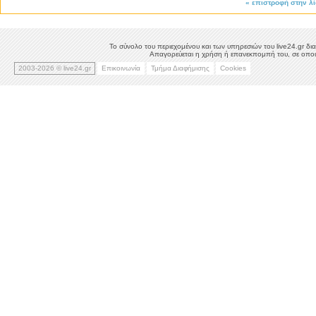
«
επιστροφή στην λ
Το σύνολο του περιεχομένου και των υπηρεσιών του live24.gr δια
Απαγορεύεται η χρήση ή επανεκπομπή του, σε οποιο
2003-2026 © live24.gr
Επικοινωνία
Τμήμα Διαφήμισης
Cookies