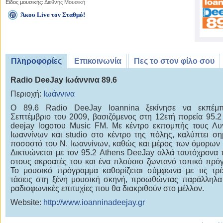
Είδος μουσικής:
Διεθνής Μουσική
Άκου Live τον Σταθμό!
Πληροφορίες
Επικοινωνία
Πες το στον φίλο σου
Radio DeeJay Ιωάννινα 89.6
Περιοχή:
Ιωάννινα
O 89.6 Radio DeeJay Ioannina ξεκίνησε να εκπέμπ
Σεπτέμβριο του 2009, βασιζόμενος στη 12ετή πορεία 95.2
deejay logoτου Music FM. Με κέντρο εκπομπής τους Λυ
Ιωαννίνων και studio στο κέντρο της πόλης, καλύπτει ση
ποσοστό του Ν. Ιωαννίνων, καθώς και μέρος των όμορων
Δικτυώνεται με τον 95.2 Athens DeeJay αλλά ταυτόχρονα 
στους ακροατές του και ένα πλούσιο ζωντανό τοπικό πρό
Το μουσικό πρόγραμμα καθορίζεται σύμφωνα με τις τρ
τάσεις στη ξένη μουσική σκηνή, προωθώντας παράλληλα 
ραδιοφωνικές επιτυχίες που θα διακριθούν στο μέλλον.
Website:
http://www.ioanninadeejay.gr