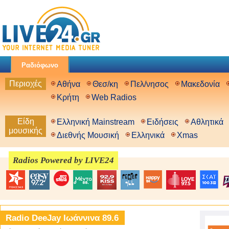
Ραδιόφωνο
Περιοχές
Αθήνα
Θεσ/κη
Πελ/νησος
Μακεδονία
Κρήτη
Web Radios
Είδη
Ελληνική Mainstream
Ειδήσεις
Αθλητικά
μουσικής
Διεθνής Μουσική
Ελληνικά
Xmas
Radios Powered by LIVE24
Radio DeeJay Ιωάννινα 89.6