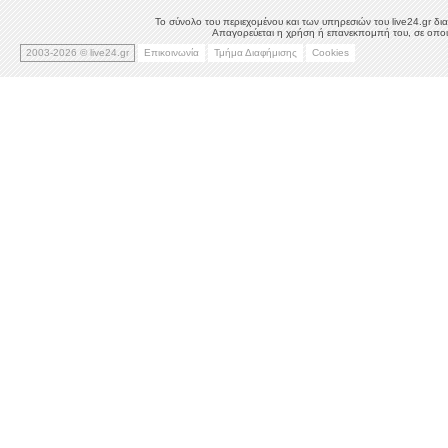
Το σύνολο του περιεχομένου και των υπηρεσιών του live24.gr δια
Απαγορεύεται η χρήση ή επανεκπομπή του, σε οποιο
2003-2026 © live24.gr
Επικοινωνία
Τμήμα Διαφήμισης
Cookies