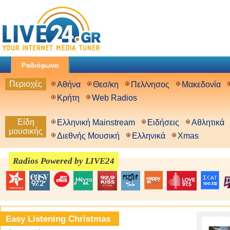
Ραδιόφωνο
Περιοχές
Αθήνα
Θεσ/κη
Πελ/νησος
Μακεδονία
Κρήτη
Web Radios
Είδη
Ελληνική Mainstream
Ειδήσεις
Αθλητικά
μουσικής
Διεθνής Μουσική
Ελληνικά
Xmas
Radios Powered by LIVE24
Easy Listening Christmas