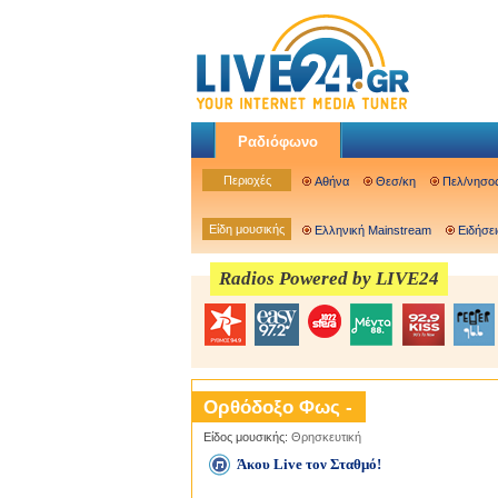
Ραδιόφωνο
Περιοχές
Αθήνα
Θεσ/κη
Πελ/νησο
Είδη μουσικής
Ελληνική Mainstream
Ειδήσει
Radios Powered by LIVE24
Ορθόδοξο Φως -
Είδος μουσικής:
Θρησκευτική
Άκου Live τον Σταθμό!