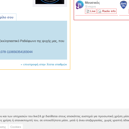
Μουσικός
'Εντεχνα
Live
Radio info
 φίλο σου
Εκκλησιαστικό Ραδιόφωνο της ψυχής μας, που
1078-110656354183044
«
επιστροφή στην λίστα σταθμών
υ και των υπηρεσιών του live24.gr διατίθεται στους επισκέπτες αυστηρά για προσωπική χρήση μέσω 
η χρήση ή επανεκπομπή του, σε οποιοδήποτε μέσο, μετά ή άνευ επεξεργασίας, χωρίς γραπτή άδεια
μισης
Cookies