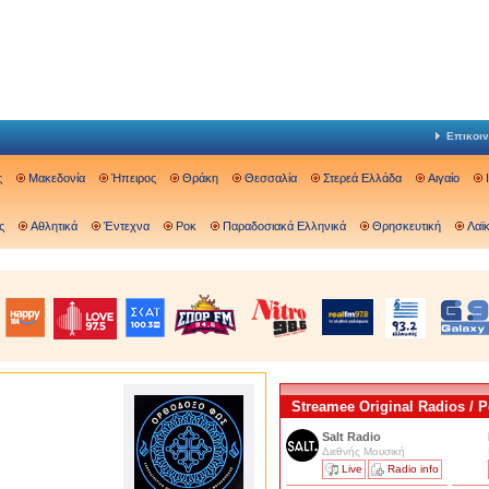
Επικοιν
ς
Μακεδονία
Ήπειρος
Θράκη
Θεσσαλία
Στερεά Ελλάδα
Αιγαίο
ς
Αθλητικά
Έντεχνα
Ροκ
Παραδοσιακά Ελληνικά
Θρησκευτική
Λαϊ
Streamee Original Radios /
Salt Radio
Διεθνής Μουσική
Live
Radio info