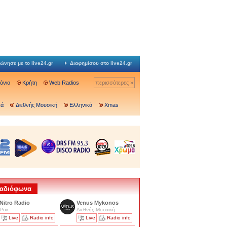
ώνησε με το live24.gr
Διαφημίσου στο live24.gr
Ιόνιο
Κρήτη
Web Radios
περισσότερες »
κά
Διεθνής Μουσική
Ελληνικά
Xmas
 Ραδιόφωνα
Nitro Radio
Venus Mykonos
Ροκ
Διεθνής Μουσική
Live
Radio info
Live
Radio info