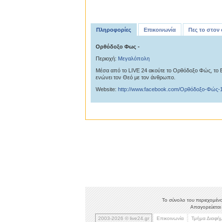
Πληροφορίες
Επικοινωνία
Πες το στον
Ορθόδοξο Φως -
Περιοχή:
Μεγαλόπολη
Μέσα από το LIVE 24 ακούτε το Ορθόδοξο Φώς, το 
ενώνει τον Θεό με τον άνθρωπο.
Website:
http://www.facebook.com/Ορθόδοξο-Φώς-
Το σύνολο του περιεχομένο
Απαγορεύεται 
2003-2026 © live24.gr
Επικοινωνία
Τμήμα Διαφή