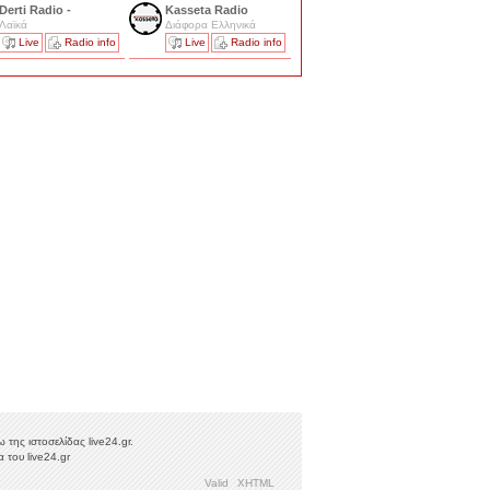
Derti Radio -
Kasseta Radio
Λαϊκά
Διάφορα Ελληνικά
Live
Radio info
Live
Radio info
της ιστοσελίδας live24.gr.
 του live24.gr
Valid
XHTML