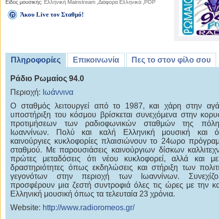
Είδος μουσικής:
Ελληνική Mainstream
,
Διάφορα Ελληνικά
,
POP
Άκου Live τον Σταθμό!
Πληροφορίες
Επικοινωνία
Πες το στον φίλο σου
Ράδιο Ρωμαίος 94.0
Περιοχή:
Ιωάννινα
Ο σταθμός λειτουργεί από το 1987, και χάρη στην αγ
υποστήριξη του κόσμου βρίσκεται συνεχόμενα στην κορ
προτιμήσεων των ραδιοφωνικών σταθμών της πόλ
Ιωαννίνων. Πολύ και καλή Ελληνική μουσική και ό
καινούργιες κυκλοφορίες πλαισιώνουν το 24ωρο πρόγρα
σταθμού. Με παρουσιάσεις καινούργιων δίσκων καλλιτεχ
πρώτες μεταδόσεις ότι νέου κυκλοφορεί, αλλά και με
δραστηριότητες όπως εκδηλώσεις και στήριξη των πολιτ
γεγονότων στην περιοχή των Ιωαννίνων. Συνεχίζ
προσφέρουν μια ζεστή συντροφιά όλες τις ώρες με την κ
Ελληνική μουσική όπως τα τελευταία 23 χρόνια.
Website:
http://www.radioromeos.gr/