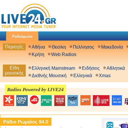
Ραδιόφωνο
Περιοχές
Αθήνα
Θεσ/κη
Πελ/νησος
Μακεδονία
Κρήτη
Web Radios
Είδη
Ελληνική Mainstream
Ειδήσεις
Αθλητικά
μουσικής
Διεθνής Μουσική
Ελληνικά
Xmas
Radios Powered by LIVE24
Ράδιο Ρωμαίος 94.0