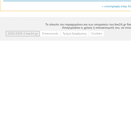
«
επιστροφή στην λ
Το σύνολο του περιεχομένου και των υπηρεσιών του live24.gr δια
Απαγορεύεται η χρήση ή επανεκπομπή του, σε οποιο
2003-2026 © live24.gr
Επικοινωνία
Τμήμα Διαφήμισης
Cookies