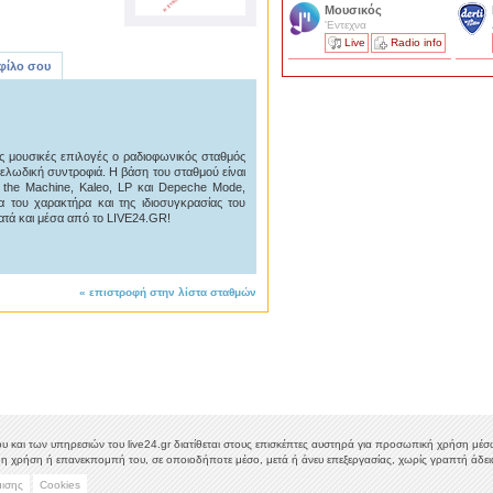
Μουσικός
'Εντεχνα
Live
Radio info
 φίλο σου
 μουσικές επιλογές ο ραδιοφωνικός σταθμός
μελωδική συντροφιά. Η βάση του σταθμού είναι
 the Machine, Kaleo, LP και Depeche Mode,
 του χαρακτήρα και της ιδιοσυγκρασίας του
ατά και μέσα από το LIVE24.GR!
«
επιστροφή στην λίστα σταθμών
υ και των υπηρεσιών του live24.gr διατίθεται στους επισκέπτες αυστηρά για προσωπική χρήση μέσω 
η χρήση ή επανεκπομπή του, σε οποιοδήποτε μέσο, μετά ή άνευ επεξεργασίας, χωρίς γραπτή άδεια
μισης
Cookies