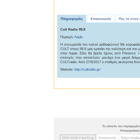
Πληροφορίες
Επικοινωνία
Πες το στον
Cult Radio 99.8
Περιοχή:
Λαμία
Η συνωμοσία του καλού ραδιοφώνου! Με κορυφαίες
CULT στους 99.8 μας κρατάει την καλύτερη και πιο 
στην Λαμία. Εδώ θα βρείτε ήχους από Florence +
επιλογές που αποτελούν μονάχα ένα μικρό δείγμα
CULTradio. Από 27/9/2017 ο σταθμός ακούγεται δυν
Website:
http://cultradio.gr/
Το σύνολο του περιεχομένο
Απαγορεύεται 
2003-2026 © live24.gr
Επικοινωνία
Τμήμα Διαφή