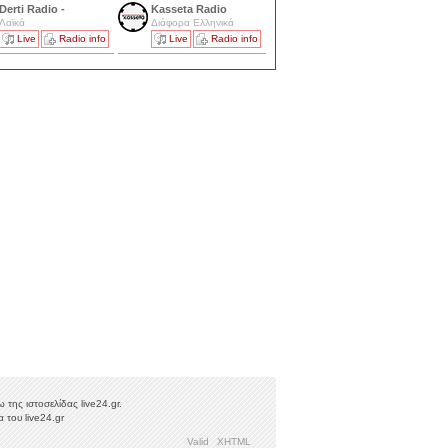
Derti Radio -
Kasseta Radio
Λαϊκά
Διάφορα Ελληνικά
Live
Radio info
Live
Radio info
της ιστοσελίδας live24.gr.
 του live24.gr
Valid
XHTML