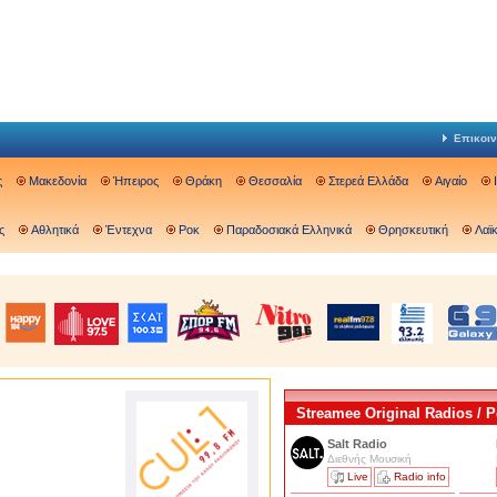
Επικοιν
ς
Μακεδονία
Ήπειρος
Θράκη
Θεσσαλία
Στερεά Ελλάδα
Αιγαίο
ς
Αθλητικά
Έντεχνα
Ροκ
Παραδοσιακά Ελληνικά
Θρησκευτική
Λαϊ
Streamee Original Radios /
Salt Radio
Διεθνής Μουσική
Live
Radio info