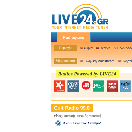
Ραδιόφωνο
Περιοχές
Αθήνα
Θεσ/κη
Πελ/νησο
Είδη μουσικής
Ελληνική Mainstream
Ειδήσει
Radios Powered by LIVE24
Cult Radio 99.8
Είδος μουσικής:
Διεθνής Μουσική
Άκου Live τον Σταθμό!