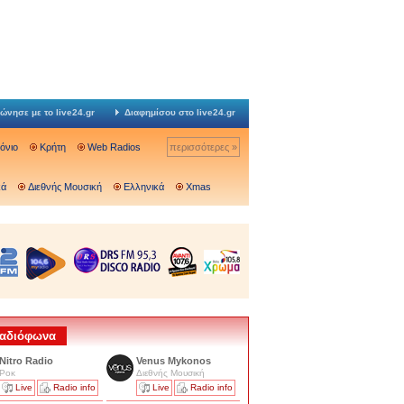
ώνησε με το live24.gr
Διαφημίσου στο live24.gr
Ιόνιο
Κρήτη
Web Radios
περισσότερες »
κά
Διεθνής Μουσική
Ελληνικά
Xmas
 Ραδιόφωνα
Nitro Radio
Venus Mykonos
Ροκ
Διεθνής Μουσική
Live
Radio info
Live
Radio info