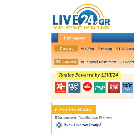
Ραδιόφωνο
Περιοχές
Αθήνα
Θεσ/κη
Πελ/νησο
Είδη μουσικής
Ελληνική Mainstream
Ειδήσει
Radios Powered by LIVE24
e-Pontos Radio
Είδος μουσικής:
Παραδοσιακά Ελληνικά
Άκου Live τον Σταθμό!