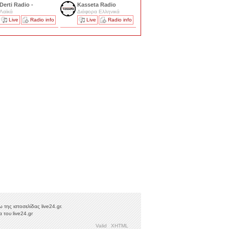
Derti Radio -
Kasseta Radio
Λαϊκά
Διάφορα Ελληνικά
Live
Radio info
Live
Radio info
της ιστοσελίδας live24.gr.
 του live24.gr
Valid
XHTML