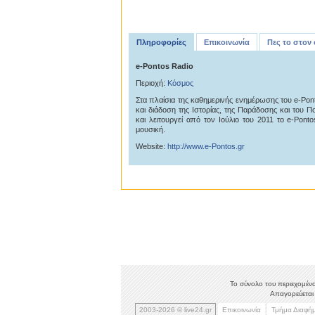
Πληροφορίες
Επικοινωνία
Πες το στον
e-Pontos Radio
Περιοχή:
Κόσμος
Στα πλαίσια της καθημερινής ενημέρωσης του e-Pon
και διάδοση της Ιστορίας, της Παράδοσης και του Π
και λειτουργεί από τον Ιούλιο του 2011 το e-Pont
μουσική.
Website:
http://www.e-Pontos.gr
Το σύνολο του περιεχομένο
Απαγορεύεται 
2003-2026 © live24.gr
Επικοινωνία
Τμήμα Διαφή