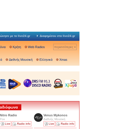
ώνησε με το live24.gr
Διαφημίσου στο live24.gr
Ιόνιο
Κρήτη
Web Radios
περισσότερες »
κά
Διεθνής Μουσική
Ελληνικά
Xmas
 Ραδιόφωνα
Nitro Radio
Venus Mykonos
Ροκ
Διεθνής Μουσική
Live
Radio info
Live
Radio info