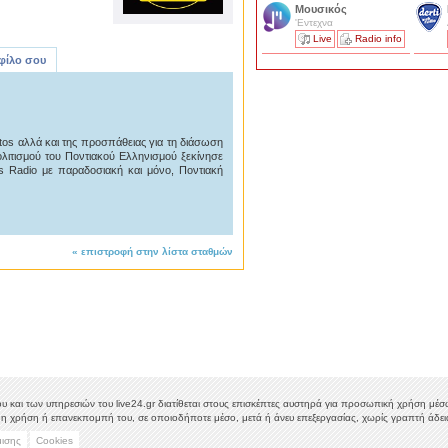
Μουσικός
'Εντεχνα
Live
Radio info
 φίλο σου
tos αλλά και της προσπάθειας για τη διάσωση
ολιτισμού του Ποντιακού Ελληνισμού ξεκίνησε
os Radio με παραδοσιακή και μόνο, Ποντιακή
«
επιστροφή στην λίστα σταθμών
υ και των υπηρεσιών του live24.gr διατίθεται στους επισκέπτες αυστηρά για προσωπική χρήση μέσω 
η χρήση ή επανεκπομπή του, σε οποιοδήποτε μέσο, μετά ή άνευ επεξεργασίας, χωρίς γραπτή άδεια
μισης
Cookies