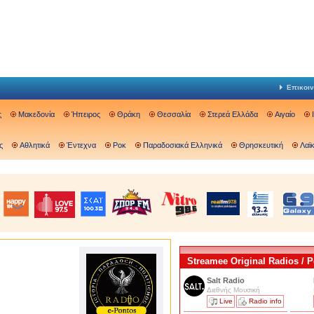
Επικοιν
ς
Μακεδονία
Ήπειρος
Θράκη
Θεσσαλία
Στερεά Ελλάδα
Αιγαίο
ς
Αθλητικά
Έντεχνα
Ροκ
Παραδοσιακά Ελληνικά
Θρησκευτική
Λαϊ
Streamee Original Radios /
Salt Radio
Διεθνής Μουσική
Live
Radio info