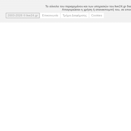
Το σύνολο του περιεχομένου και των υπηρεσιών του live24.gr δια
Απαγορεύεται η χρήση ή επανεκπομπή του, σε οποιο
2003-2026 © live24.gr
Επικοινωνία
Τμήμα Διαφήμισης
Cookies