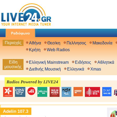
Ραδιόφωνο
Περιοχές
Αθήνα
Θεσ/κη
Πελ/νησος
Μακεδονία
Κρήτη
Web Radios
Είδη
Ελληνική Mainstream
Ειδήσεις
Αθλητικά
μουσικής
Διεθνής Μουσική
Ελληνικά
Xmas
Radios Powered by LIVE24
Adelin 107.3