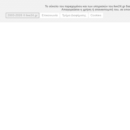
Το σύνολο του περιεχομένου και των υπηρεσιών του live24.gr δια
Απαγορεύεται η χρήση ή επανεκπομπή του, σε οποιο
2003-2026 © live24.gr
Επικοινωνία
Τμήμα Διαφήμισης
Cookies