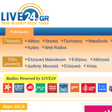
Ραδιόφωνο
Περιοχές
Αθήνα
Θεσ/κη
Πελ/νησος
Μακεδονία
Κρήτη
Web Radios
Είδη
Ελληνική Mainstream
Ειδήσεις
Αθλητικά
μουσικής
Διεθνής Μουσική
Ελληνικά
Xmas
Radios Powered by LIVE24
Slam 101.5