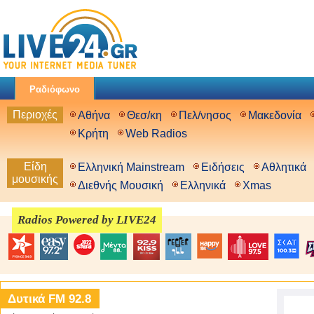
Ραδιόφωνο
Περιοχές
Αθήνα
Θεσ/κη
Πελ/νησος
Μακεδονία
Κρήτη
Web Radios
Είδη
Ελληνική Mainstream
Ειδήσεις
Αθλητικά
μουσικής
Διεθνής Μουσική
Ελληνικά
Xmas
Radios Powered by LIVE24
Δυτικά FM 92.8