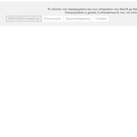
Το σύνολο του περιεχομένου και των υπηρεσιών του live24.gr δια
Απαγορεύεται η χρήση ή επανεκπομπή του, σε οποιο
2003-2026 © live24.gr
Επικοινωνία
Τμήμα Διαφήμισης
Cookies