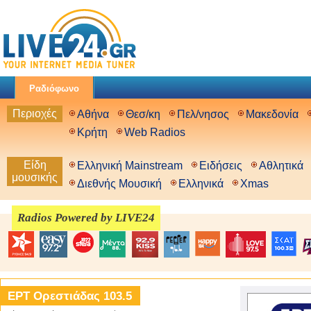
Ραδιόφωνο
Περιοχές
Αθήνα
Θεσ/κη
Πελ/νησος
Μακεδονία
Κρήτη
Web Radios
Είδη
Ελληνική Mainstream
Ειδήσεις
Αθλητικά
μουσικής
Διεθνής Μουσική
Ελληνικά
Xmas
Radios Powered by LIVE24
ΕΡΤ Ορεστιάδας 103.5