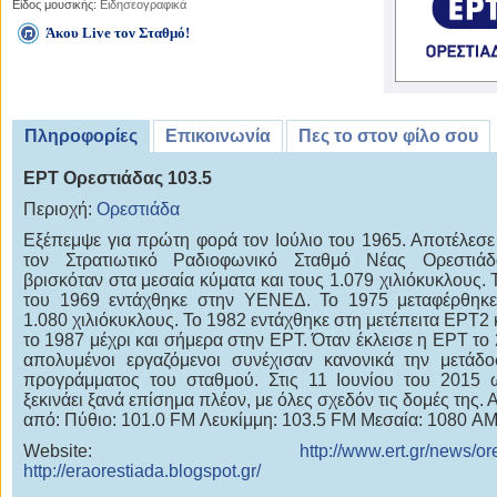
Είδος μουσικής:
Ειδησεογραφικά
Άκου Live τον Σταθμό!
Πληροφορίες
Επικοινωνία
Πες το στον φίλο σου
ΕΡΤ Ορεστιάδας 103.5
Περιοχή:
Ορεστιάδα
Εξέπεμψε για πρώτη φορά τον Ιούλιο του 1965. Αποτέλεσε
τον Στρατιωτικό Ραδιοφωνικό Σταθμό Νέας Ορεστιάδ
βρισκόταν στα μεσαία κύματα και τους 1.079 χιλιόκυκλους. 
του 1969 εντάχθηκε στην ΥΕΝΕΔ. Το 1975 μεταφέρθηκε
1.080 χιλιόκυκλους. Το 1982 εντάχθηκε στη μετέπειτα ΕΡΤ2 
το 1987 μέχρι και σήμερα στην ΕΡΤ. Όταν έκλεισε η ΕΡΤ το 
απολυμένοι εργαζόμενοι συνέχισαν κανονικά την μετάδ
προγράμματος του σταθμού. Στις 11 Ιουνίου του 2015
ξεκινάει ξανά επίσημα πλέον, με όλες σχεδόν τις δομές της.
από: Πύθιο: 101.0 FM Λευκίμμη: 103.5 FM Μεσαία: 1080 AM
Website:
http://www.ert.gr/news/or
http://eraorestiada.blogspot.gr/