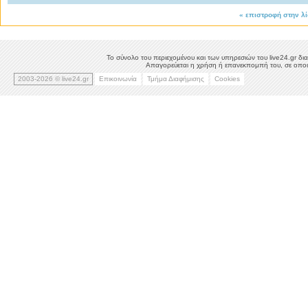
«
επιστροφή στην λ
Το σύνολο του περιεχομένου και των υπηρεσιών του live24.gr δια
Απαγορεύεται η χρήση ή επανεκπομπή του, σε οποιο
2003-2026 © live24.gr
Επικοινωνία
Τμήμα Διαφήμισης
Cookies