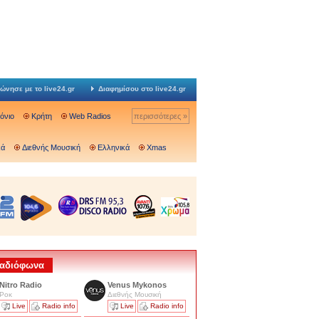
ώνησε με το live24.gr
Διαφημίσου στο live24.gr
Ιόνιο
Κρήτη
Web Radios
περισσότερες »
κά
Διεθνής Μουσική
Ελληνικά
Xmas
 Ραδιόφωνα
Nitro Radio
Venus Mykonos
Ροκ
Διεθνής Μουσική
Live
Radio info
Live
Radio info