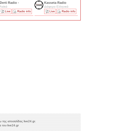
Derti Radio -
Kasseta Radio
Λαϊκά
Διάφορα Ελληνικά
Live
Radio info
Live
Radio info
της ιστοσελίδας live24.gr.
 του live24.gr