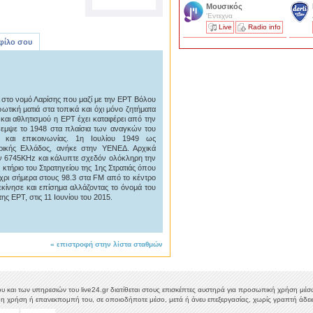
Μουσικός
'Εντεχνα
Live
Radio info
 φίλο σου
Α στο νομό Λαρίσης που μαζί με την ΕΡΤ Βόλου
τική ματιά στα τοπικά και όχι μόνο ζητήματα
και αθλητισμού η ΕΡΤ έχει καταφέρει από την
έπεμψε το 1948 στα πλαίσια των αναγκών του
 και επικοινωνίας. 1η Ιουλίου 1949 ως
ικής Ελλάδος, ανήκε στην ΥΕΝΕΔ. Αρχικά
ν 6745KHz και κάλυπτε σχεδόν ολόκληρη την
τήριο του Στρατηγείου της 1ης Στρατιάς όπου
έχρι σήμερα στους 98.3 στα FM από το κέντρο
κίνησε και επίσημα αλλάζοντας το όνομά του
ης ΕΡΤ, στις 11 Ιουνίου του 2015.
«
επιστροφή στην λίστα σταθμών
υ και των υπηρεσιών του live24.gr διατίθεται στους επισκέπτες αυστηρά για προσωπική χρήση μέσω 
η χρήση ή επανεκπομπή του, σε οποιοδήποτε μέσο, μετά ή άνευ επεξεργασίας, χωρίς γραπτή άδεια