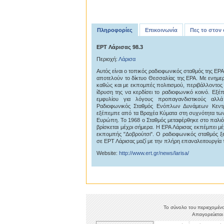
Πληροφορίες
Επικοινωνία
Πες το στον
ΕΡΤ Λάρισας 98.3
Περιοχή:
Λάρισα
Αυτός είναι ο τοπικός ραδιοφωνικός σταθμός της ΕΡ
αποτελούν το δίκτυο Θεσσαλίας της ΕΡΑ. Με ενημερω
καθώς και με εκπομπές πολιτισμού, περιβάλλοντος 
ίδρυση της να κερδίσει το ραδιοφωνικό κοινό. Εξ
εμφυλίου για λόγους προπαγανδιστικούς αλλά
Ραδιοφωνικός Σταθμός Ενόπλων Δυνάμεων Κεντρ
εξέπεμπε από τα Βραχέα Κύματα στη συχνότητα τω
Ευρώπη. Το 1968 ο Σταθμός μεταφέρθηκε στο παλιό κ
βρίσκεται μέχρι σήμερα. Η ΕΡΑ Λάρισας εκπέμπει μ
εκπομπής "Δοβρούτσι". O ραδιοφωνικός σταθμός ξε
σε ΕΡΤ Λάρισας μαζί με την πλήρη επαναλειτουργία τ
Website:
http://www.ert.gr/news/larisa/
Το σύνολο του περιεχομένο
Απαγορεύεται 