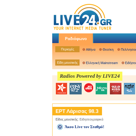
Ραδιόφωνο
Περιοχές
Αθήνα
Θεσ/κη
Πελ/νησο
Είδη μουσικής
Ελληνική Mainstream
Ειδήσει
Radios Powered by LIVE24
ΕΡΤ Λάρισας 98.3
Είδος μουσικής:
Ειδησεογραφικά
Άκου Live τον Σταθμό!