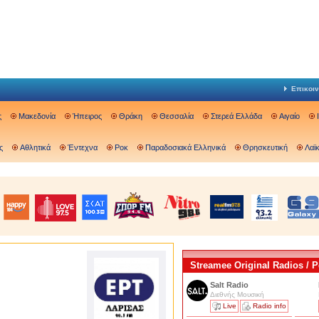
Επικοιν
ς
Μακεδονία
Ήπειρος
Θράκη
Θεσσαλία
Στερεά Ελλάδα
Αιγαίο
ς
Αθλητικά
Έντεχνα
Ροκ
Παραδοσιακά Ελληνικά
Θρησκευτική
Λαϊ
Streamee Original Radios /
Salt Radio
Διεθνής Μουσική
Live
Radio info