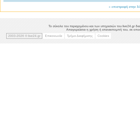
«
επιστροφή στην λ
Το σύνολο του περιεχομένου και των υπηρεσιών του live24.gr δια
Απαγορεύεται η χρήση ή επανεκπομπή του, σε οποιο
2003-2026 © live24.gr
Επικοινωνία
Τμήμα Διαφήμισης
Cookies