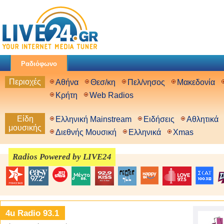
Ραδιόφωνο
Περιοχές
Αθήνα
Θεσ/κη
Πελ/νησος
Μακεδονία
Κρήτη
Web Radios
Είδη
Ελληνική Mainstream
Ειδήσεις
Αθλητικά
μουσικής
Διεθνής Μουσική
Ελληνικά
Xmas
Radios Powered by LIVE24
4u Radio 93.1