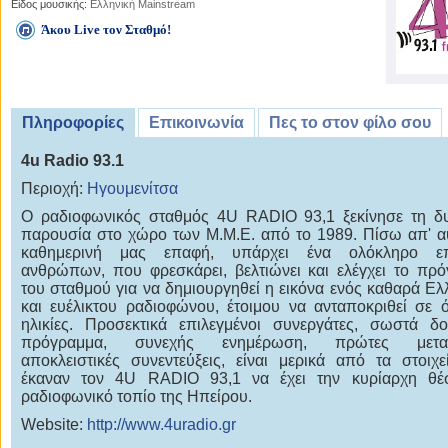
Είδος μουσικής:
Ελληνική Mainstream
Άκου Live τον Σταθμό!
Πληροφορίες
Επικοινωνία
Πες το στον φίλο σου
4u Radio 93.1
Περιοχή:
Ηγουμενίτσα
Ο ραδιοφωνικός σταθμός 4U RADIO 93,1 ξεκίνησε τη δ
παρουσία στο χώρο των Μ.Μ.Ε. από το 1989. Πίσω απ' α
καθημερινή μας επαφή, υπάρχει ένα ολόκληρο επι
ανθρώπων, που φρεσκάρει, βελτιώνει και ελέγχει το πρ
του σταθμού για να δημιουργηθεί η εικόνα ενός καθαρά Ελ
και ευέλικτου ραδιοφώνου, έτοιμου να ανταποκριθεί σε ό
ηλικίες. Προσεκτικά επιλεγμένοι συνεργάτες, σωστά δ
πρόγραμμα, συνεχής ενημέρωση, πρώτες μεταδ
αποκλειστικές συνεντεύξεις, είναι μερικά από τα στοιχ
έκαναν τον 4U RADIO 93,1 να έχει την κυρίαρχη θέ
ραδιοφωνικό τοπίο της Ηπείρου.
Website:
http://www.4uradio.gr