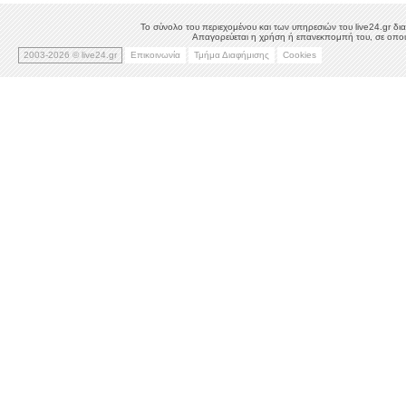
Το σύνολο του περιεχομένου και των υπηρεσιών του live24.gr δια
Απαγορεύεται η χρήση ή επανεκπομπή του, σε οποιο
2003-2026 © live24.gr
Επικοινωνία
Τμήμα Διαφήμισης
Cookies