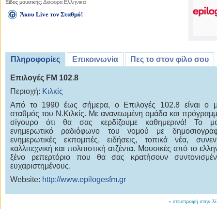
Είδος μουσικής:
Διάφορα Ελληνικά
Άκου Live τον Σταθμό!
Πληροφορίες
Επικοινωνία
Πες το στον φίλο σου
Επιλογές FM 102.8
Περιοχή:
Κιλκίς
Από το 1990 έως σήμερα, ο Επιλογές 102.8 είναι ο μ
σταθμός του Ν.Κιλκίς. Με ανανεωμένη ομάδα και πρόγραμμα
σίγουρο ότι θα σας κερδίζουμε καθημερινά! Το μο
ενημερωτικό ραδιόφωνο του νομού με δημοσιογραφ
ενημερωτικές εκπομπές, ειδήσεις, τοπικά νέα, συνεντ
καλλιτεχνική και πολιτιστική ατζέντα. Μουσικές από το ελλη
ξένο ρεπερτόριο που θα σας κρατήσουν συντονισμέν
ευχαριστημένους.
Website:
http://www.epilogesfm.gr
«
επιστροφή στην λ