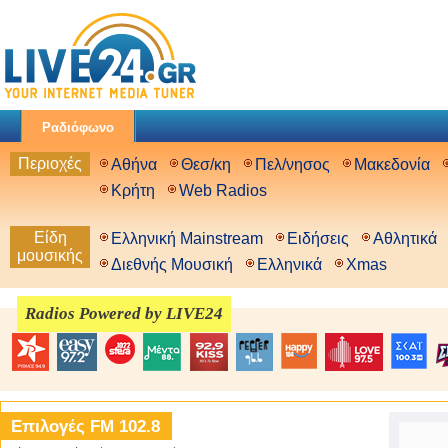
Ραδιόφωνο
Περιοχές
Αθήνα
Θεσ/κη
Πελ/νησος
Μακεδονία
Κρήτη
Web Radios
Είδη
Ελληνική Mainstream
Ειδήσεις
Αθλητικά
μουσικής
Διεθνής Μουσική
Ελληνικά
Xmas
Radios Powered by LIVE24
Επιλογές FM 102.8