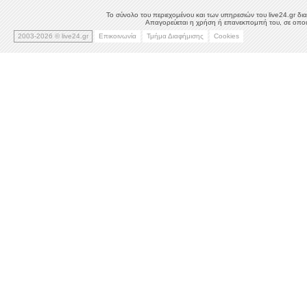
Το σύνολο του περιεχομένου και των υπηρεσιών του live24.gr δια
Απαγορεύεται η χρήση ή επανεκπομπή του, σε οποιο
2003-2026 © live24.gr
Επικοινωνία
Τμήμα Διαφήμισης
Cookies