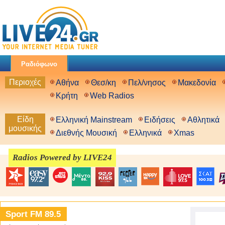
Ραδιόφωνο
Περιοχές
Αθήνα
Θεσ/κη
Πελ/νησος
Μακεδονία
Κρήτη
Web Radios
Είδη
Ελληνική Mainstream
Ειδήσεις
Αθλητικά
μουσικής
Διεθνής Μουσική
Ελληνικά
Xmas
Radios Powered by LIVE24
Sport FM 89.5