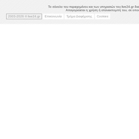
Το σύνολο του περιεχομένου και των υπηρεσιών του live24.gr δια
Απαγορεύεται η χρήση ή επανεκπομπή του, σε οποιο
2003-2026 © live24.gr
Επικοινωνία
Τμήμα Διαφήμισης
Cookies