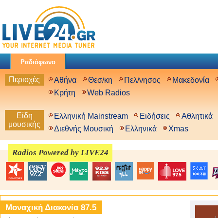
Ραδιόφωνο
Περιοχές
Αθήνα
Θεσ/κη
Πελ/νησος
Μακεδονία
Κρήτη
Web Radios
Είδη
Ελληνική Mainstream
Ειδήσεις
Αθλητικά
μουσικής
Διεθνής Μουσική
Ελληνικά
Xmas
Radios Powered by LIVE24
Μοναχική Διακονία 87.5