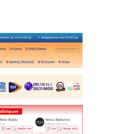
ώνησε με το live24.gr
Διαφημίσου στο live24.gr
Ιόνιο
Κρήτη
Web Radios
περισσότερες »
κά
Διεθνής Μουσική
Ελληνικά
Xmas
 Ραδιόφωνα
Nitro Radio
Venus Mykonos
Ροκ
Διεθνής Μουσική
Live
Radio info
Live
Radio info