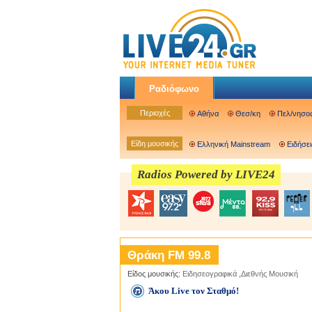
Ραδιόφωνο
Περιοχές
Αθήνα
Θεσ/κη
Πελ/νησο
Είδη μουσικής
Ελληνική Mainstream
Ειδήσει
Radios Powered by LIVE24
Θράκη FM 99.8
Είδος μουσικής:
Ειδησεογραφικά
,
Διεθνής Μουσική
Άκου Live τον Σταθμό!