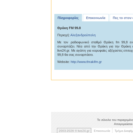
Πληροφορίες
Επικοινωνία
Πες το στον
Θράκη FM 99.8
Περιοχή:
Αλεξανδρούπολη
Με τον ραδιοφωνικό σταθμό Θράκη fm 99,8 εν
συναρπάζει. Νέα από την Θράκη για την Θράκη 
live24.gr. Με αγάπη για κορυφαίες αξέχαστες επιτυ
99,8 θα σας συναρπάσει.
Website:
http://www.thrakifm.gr
Το σύνολο του περιεχομένο
Απαγορεύεται 
2003-2026 © live24.gr
Επικοινωνία
Τμήμα Διαφή