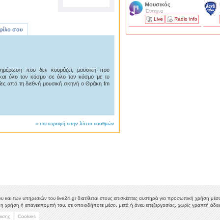
Μουσικός
'Εντεχνα
Live
Radio info
 φίλο σου
ημέρωση που δεν κουράζει, μουσική που
και όλο τον κόσμο σε όλο τον κόσμο με το
χίες από τη διεθνή μουσική σκηνή ο Θράκη fm
«
επιστροφή στην λίστα σταθμών
υ και των υπηρεσιών του live24.gr διατίθεται στους επισκέπτες αυστηρά για προσωπική χρήση μέσω 
η χρήση ή επανεκπομπή του, σε οποιοδήποτε μέσο, μετά ή άνευ επεξεργασίας, χωρίς γραπτή άδεια
μισης
Cookies