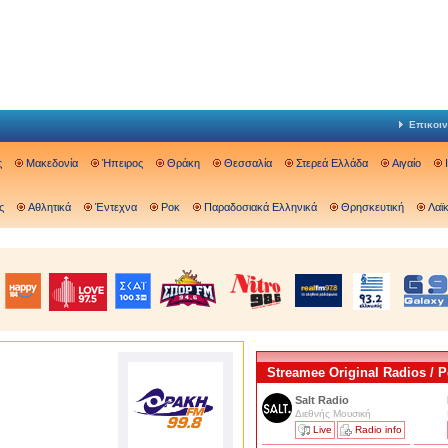
Επικοιν
ς
Μακεδονία
Ήπειρος
Θράκη
Θεσσαλία
Στερεά Ελλάδα
Αιγαίο
ς
Αθλητικά
Έντεχνα
Ροκ
Παραδοσιακά Ελληνικά
Θρησκευτική
Λαϊ
Streamee Original Radios /
Salt Radio
Διεθνής Μουσική
Live
Radio info