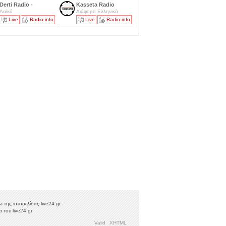
Derti Radio -
Kasseta Radio
Λαϊκά
Διάφορα Ελληνικά
Live
Radio info
Live
Radio info
της ιστοσελίδας live24.gr.
 του live24.gr
Valid
XHTML