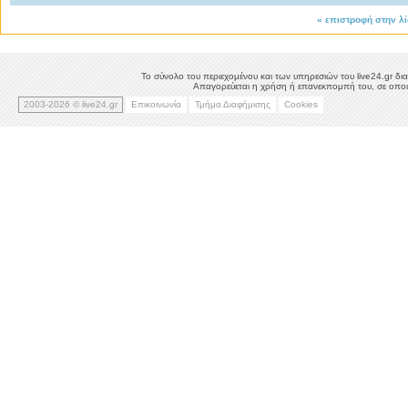
«
επιστροφή στην λ
Το σύνολο του περιεχομένου και των υπηρεσιών του live24.gr δια
Απαγορεύεται η χρήση ή επανεκπομπή του, σε οποιο
2003-2026 © live24.gr
Επικοινωνία
Τμήμα Διαφήμισης
Cookies