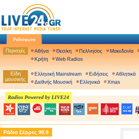
Ραδιόφωνο
Περιοχές
Αθήνα
Θεσ/κη
Πελ/νησος
Μακεδονία
Κρήτη
Web Radios
Είδη
Ελληνική Mainstream
Ειδήσεις
Αθλητικά
μουσικής
Διεθνής Μουσική
Ελληνικά
Xmas
Radios Powered by LIVE24
Ράδιο Σέρρες 98.9