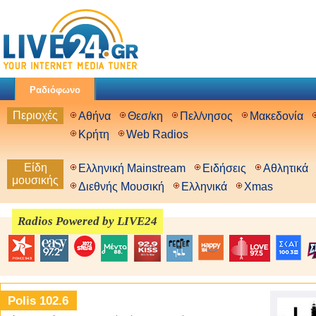
Ραδιόφωνο
Περιοχές
Αθήνα
Θεσ/κη
Πελ/νησος
Μακεδονία
Κρήτη
Web Radios
Είδη
Ελληνική Mainstream
Ειδήσεις
Αθλητικά
μουσικής
Διεθνής Μουσική
Ελληνικά
Xmas
Radios Powered by LIVE24
Polis 102.6