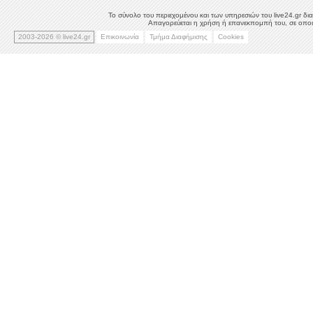
Το σύνολο του περιεχομένου και των υπηρεσιών του live24.gr δια
Απαγορεύεται η χρήση ή επανεκπομπή του, σε οποιο
2003-2026 © live24.gr
Επικοινωνία
Τμήμα Διαφήμισης
Cookies