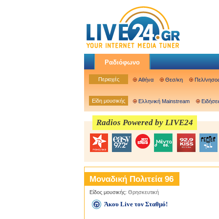
Ραδιόφωνο
Περιοχές
Αθήνα
Θεσ/κη
Πελ/νησο
Είδη μουσικής
Ελληνική Mainstream
Ειδήσει
Radios Powered by LIVE24
Μοναδική Πολιτεία 96
Είδος μουσικής:
Θρησκευτική
Άκου Live τον Σταθμό!