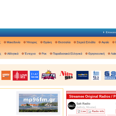
Επικοιν
ς
Μακεδονία
Ήπειρος
Θράκη
Θεσσαλία
Στερεά Ελλάδα
Αιγαίο
ς
Αθλητικά
Έντεχνα
Ροκ
Παραδοσιακά Ελληνικά
Θρησκευτική
Λαϊ
Streamee Original Radios /
Salt Radio
Διεθνής Μουσική
Live
Radio info