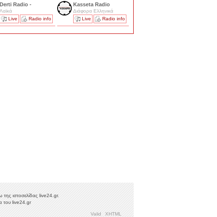
Derti Radio -
Kasseta Radio
Λαϊκά
Διάφορα Ελληνικά
Live
Radio info
Live
Radio info
της ιστοσελίδας live24.gr.
 του live24.gr
Valid
XHTML