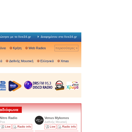
ώνησε με το live24.gr
Διαφημίσου στο live24.gr
Ιόνιο
Κρήτη
Web Radios
περισσότερες »
κά
Διεθνής Μουσική
Ελληνικά
Xmas
 Ραδιόφωνα
Nitro Radio
Venus Mykonos
Ροκ
Διεθνής Μουσική
Live
Radio info
Live
Radio info