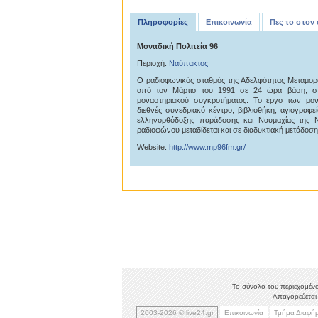
Πληροφορίες
Επικοινωνία
Πες το στον
Μοναδική Πολιτεία 96
Περιοχή:
Ναύπακτος
Ο ραδιοφωνικός σταθμός της Αδελφότητας Μεταμο
από τον Μάρτιο του 1991 σε 24 ώρα βάση, σ
μοναστηριακού συγκροτήματος. Το έργο των μο
διεθνές συνεδριακό κέντρο, βιβλιοθήκη, αγιογραφε
ελληνορθόδοξης παράδοσης και Ναυμαχίας της Ν
ραδιοφώνου μεταδίδεται και σε διαδυκτιακή μετάδοση
Website:
http://www.mp96fm.gr/
Το σύνολο του περιεχομένο
Απαγορεύεται 
2003-2026 © live24.gr
Επικοινωνία
Τμήμα Διαφή