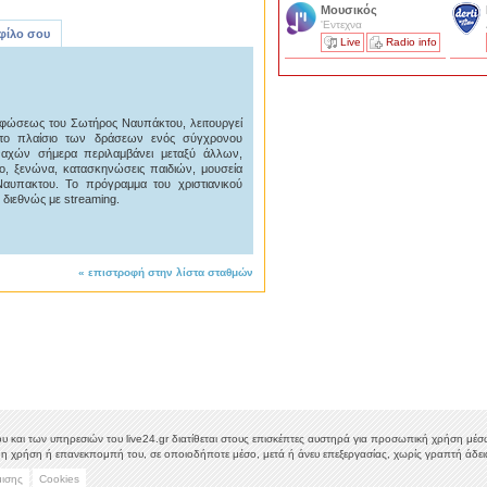
Μουσικός
'Εντεχνα
 φίλο σου
Live
Radio info
ρφώσεως του Σωτήρος Ναυπάκτου, λειτουργεί
το πλαίσιο των δράσεων ενός σύγχρονου
ναχών σήμερα περιλαμβάνει μεταξύ άλλων,
ίο, ξενώνα, κατασκηνώσεις παιδιών, μουσεία
αυπακτου. Το πρόγραμμα του χριστιανικού
 διεθνώς με streaming.
«
επιστροφή στην λίστα σταθμών
υ και των υπηρεσιών του live24.gr διατίθεται στους επισκέπτες αυστηρά για προσωπική χρήση μέσω 
η χρήση ή επανεκπομπή του, σε οποιοδήποτε μέσο, μετά ή άνευ επεξεργασίας, χωρίς γραπτή άδεια
μισης
Cookies