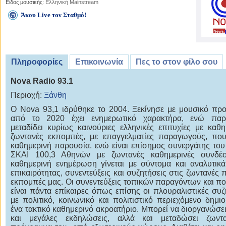
Είδος μουσικής:
Ελληνική Mainstream
Άκου Live τον Σταθμό!
Πληροφορίες
Επικοινωνία
Πες το στον φίλο σου
Nova Radio 93.1
Περιοχή:
Ξάνθη
O Nova 93,1 ιδρύθηκε το 2004. Ξεκίνησε με μουσικό προ
από το 2020 έχει ενημερωτικό χαρακτήρα, ενώ παρ
μεταδίδει κυρίως καινούριες ελληνικές επιτυχίες με καθη
ζωντανές εκπομπές, με επαγγελματίες παραγωγούς, πο
καθημερινή παρουσία. ενώ είναι επίσημος συνεργάτης του 
ΣΚΑΙ 100,3 Αθηνών με ζωντανές καθημερινές συνδέσ
καθημερινή ενημέρωση γίνεται με σύντομα και αναλυτικά
επικαιρότητας, συνεντεύξεις και συζητήσεις στις ζωντανές 
εκπομπές μας. Οι συνεντεύξεις τοπικών παραγόντων και πο
είναι πάντα επίκαιρες όπως επίσης οι πλουραλιστικές συζ
με πολιτικό, κοινωνικό και πολιτιστικό περιεχόμενο δημι
ένα τακτικό καθημερινό ακροατήριο. Μπορεί να διοργανώσει
και μεγάλες εκδηλώσεις, αλλά και μεταδώσει ζωντ