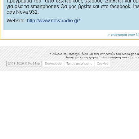
πρόγραμμα του από εξωτερικούς χώρους. Διαθέτει και ε
για όλα τα smartphones Θα μας βρείτε και στο facebook; In
σαν Nova 931.
Website:
http://www.novaradio.gr/
«
επιστροφή στην λ
Το σύνολο του περιεχομένου και των υπηρεσιών του live24.gr δια
Απαγορεύεται η χρήση ή επανεκπομπή του, σε οποιο
2003-2026 © live24.gr
Επικοινωνία
Τμήμα Διαφήμισης
Cookies