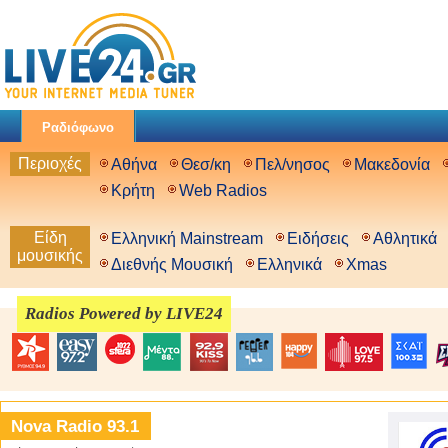
Ραδιόφωνο
Περιοχές
Αθήνα
Θεσ/κη
Πελ/νησος
Μακεδονία
Κρήτη
Web Radios
Είδη
Ελληνική Mainstream
Ειδήσεις
Αθλητικά
μουσικής
Διεθνής Μουσική
Ελληνικά
Xmas
Radios Powered by LIVE24
Nova Radio 93.1