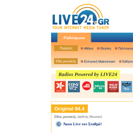
Ραδιόφωνο
Περιοχές
Αθήνα
Θεσ/κη
Πελ/νησο
Είδη μουσικής
Ελληνική Mainstream
Ειδήσει
Radios Powered by LIVE24
Original 94.4
Είδος μουσικής:
Διεθνής Μουσική
Άκου Live τον Σταθμό!