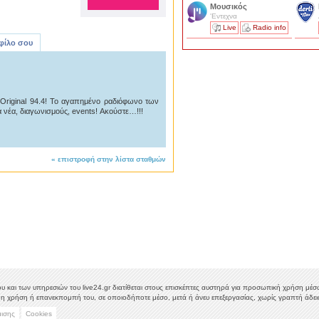
Μουσικός
'Εντεχνα
Live
Radio info
 φίλο σου
ν Original 94.4! Το αγαπημένο ραδιόφωνο των
 νέα, διαγωνισμούς, events! Ακούστε…!!!
«
επιστροφή στην λίστα σταθμών
υ και των υπηρεσιών του live24.gr διατίθεται στους επισκέπτες αυστηρά για προσωπική χρήση μέσω 
η χρήση ή επανεκπομπή του, σε οποιοδήποτε μέσο, μετά ή άνευ επεξεργασίας, χωρίς γραπτή άδεια
μισης
Cookies