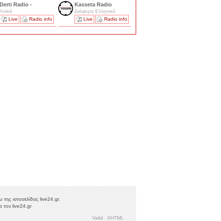
Derti Radio -
Kasseta Radio
Λαϊκά
Διάφορα Ελληνικά
Live
Radio info
Live
Radio info
της ιστοσελίδας live24.gr.
 του live24.gr
Valid
XHTML