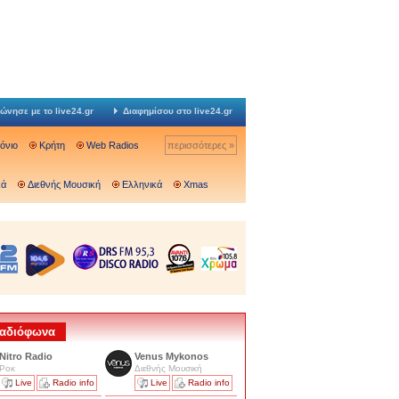
ώνησε με το live24.gr
Διαφημίσου στο live24.gr
Ιόνιο
Κρήτη
Web Radios
περισσότερες »
κά
Διεθνής Μουσική
Ελληνικά
Xmas
 Ραδιόφωνα
Nitro Radio
Venus Mykonos
Ροκ
Διεθνής Μουσική
Live
Radio info
Live
Radio info