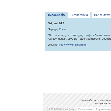
Πληροφορίες
Επικοινωνία
Πες το στον
Original 94.4
Περιοχή:
Χανιά
Όλες οι νέες ξένες επιτυχίες, παίζουν δυνατά στο
Χανίων, ανανεωμένο με πρώτες μεταδόσεις, μουσικά
Website:
http://www.originalfm.gr
Το σύνολο του περιεχομένο
Απαγορεύεται 
2003-2026 © live24.gr
Επικοινωνία
Τμήμα Διαφή