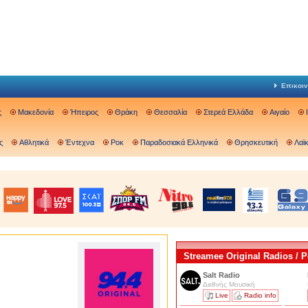
Επικοιν
ς
Μακεδονία
Ήπειρος
Θράκη
Θεσσαλία
Στερεά Ελλάδα
Αιγαίο
ς
Αθλητικά
Έντεχνα
Ροκ
Παραδοσιακά Ελληνικά
Θρησκευτική
Λαϊ
Streamee Original Radios /
Salt Radio
Διεθνής Μουσική
Live
Radio info