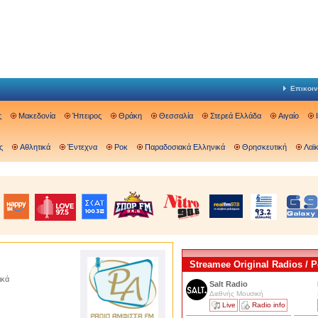
Επικοιν
ς
Μακεδονία
Ήπειρος
Θράκη
Θεσσαλία
Στερεά Ελλάδα
Αιγαίο
ς
Αθλητικά
Έντεχνα
Ροκ
Παραδοσιακά Ελληνικά
Θρησκευτική
Λαϊ
Streamee Original Radios /
ικά
Salt Radio
Διεθνής Μουσική
Live
Radio info