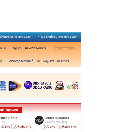
ώνησε με το live24.gr
Διαφημίσου στο live24.gr
Ιόνιο
Κρήτη
Web Radios
περισσότερες »
κά
Διεθνής Μουσική
Ελληνικά
Xmas
 Ραδιόφωνα
Nitro Radio
Venus Mykonos
Ροκ
Διεθνής Μουσική
Live
Radio info
Live
Radio info