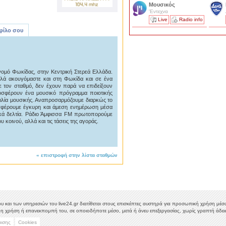
Μουσικός
'Εντεχνα
Live
Radio info
 φίλο σου
νομό Φωκίδας, στην Κεντρική Στερεά Ελλάδα.
λά ακουγόμαστε και στη Φωκίδα και σε ένα
 τον σταθμό, δεν έχουν παρά να επιδείξουν
σφέρουν ένα μουσικό πρόγραμμα ποιοτικής
κιλία μουσικής. Αναπροσαρμόζουμε διαρκώς το
σφέρουμε έγκυρη και άμεση ενημέρωση μέσα
τικά δελτία. Ράδιο Άμφισσα FM πρωτοπορούμε
υ κοινού, αλλά και τις τάσεις της αγοράς.
«
επιστροφή στην λίστα σταθμών
υ και των υπηρεσιών του live24.gr διατίθεται στους επισκέπτες αυστηρά για προσωπική χρήση μέσω 
η χρήση ή επανεκπομπή του, σε οποιοδήποτε μέσο, μετά ή άνευ επεξεργασίας, χωρίς γραπτή άδεια
μισης
Cookies