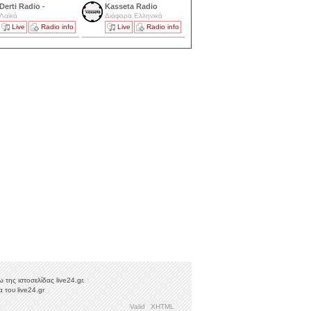
Derti Radio -
Kasseta Radio
Λαϊκά
Διάφορα Ελληνικά
Live
Radio info
Live
Radio info
της ιστοσελίδας live24.gr.
 του live24.gr
Valid
XHTML