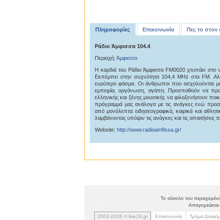
Πληροφορίες
Επικοινωνία
Πες το στον
Ράδιο Άμφισσα 104.4
Περιοχή:
Άμφισσα
Η καρδιά του Ράδιο Άμφισσα FM0020 χτυπάει στο 
Εκπέμπει στην συχνότητα 104,4 MHz στα FM. Αλ
ευρύτερο φάσμα. Οι άνθρωποι που ασχολούνται με
εμπειρία, οργάνωση, αγάπη. Προσπαθούν να προ
ελληνικής και ξένης μουσικής να φιλοξενήσουν ποι
πρόγραμμά μας ανάλογα με τις ανάγκες ενώ προ
από μονόλεπτα ειδησεογραφικά, καιρικά και αθλη
λαμβάνοντας υπόψιν τις ανάγκες και τις απαιτήσεις το
Website:
http://www.radioamfissa.gr/
Το σύνολο του περιεχομένο
Απαγορεύεται 
2003-2026 © live24.gr
Επικοινωνία
Τμήμα Διαφή