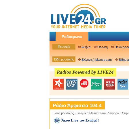
Ραδιόφωνο
Περιοχές
Αθήνα
Θεσ/κη
Πελ/νησο
Είδη μουσικής
Ελληνική Mainstream
Ειδήσει
Radios Powered by LIVE24
Ράδιο Άμφισσα 104.4
Είδος μουσικής:
Ελληνική Mainstream
,
Διάφορα Ελλην
Άκου Live τον Σταθμό!