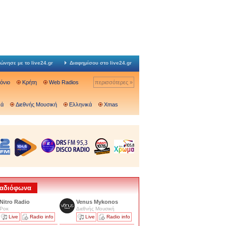
ώνησε με το live24.gr
Διαφημίσου στο live24.gr
Ιόνιο
Κρήτη
Web Radios
περισσότερες »
κά
Διεθνής Μουσική
Ελληνικά
Xmas
 Ραδιόφωνα
Nitro Radio
Venus Mykonos
Ροκ
Διεθνής Μουσική
Live
Radio info
Live
Radio info