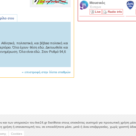
Μουσικός
'Εντεχνα
Live
Radio info
 φίλο σου
θλητικά, πολιτιστικά, και βέβαια πολιτική και
ερτόριο. Όλα έχουν θέση εδώ. Δικτυωθείτε και
 ενημέρωση. Όλα είναι εδώ. Στον Ρυθμό 94,6
«
επιστροφή στην λίστα σταθμών
υ και των υπηρεσιών του live24.gr διατίθεται στους επισκέπτες αυστηρά για προσωπική χρήση μέσω 
η χρήση ή επανεκπομπή του, σε οποιοδήποτε μέσο, μετά ή άνευ επεξεργασίας, χωρίς γραπτή άδεια
μισης
Cookies