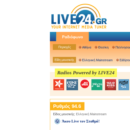
Ραδιόφωνο
Περιοχές
Αθήνα
Θεσ/κη
Πελ/νησο
Είδη μουσικής
Ελληνική Mainstream
Ειδήσει
Radios Powered by LIVE24
Ρυθμός 94.6
Είδος μουσικής:
Ελληνική Mainstream
Άκου Live τον Σταθμό!