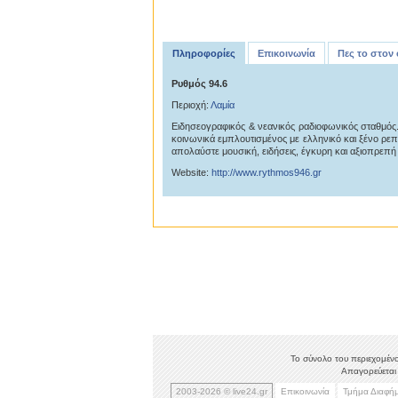
Πληροφορίες
Επικοινωνία
Πες το στον
Ρυθμός 94.6
Περιοχή:
Λαμία
Ειδησεογραφικός & νεανικός ραδιοφωνικός σταθμός. Α
κοινωνικά εμπλουτισμένος με ελληνικό και ξένο ρεπ
απολαύστε μουσική, ειδήσεις, έγκυρη και αξιοπρεπή
Website:
http://www.rythmos946.gr
Το σύνολο του περιεχομένο
Απαγορεύεται 
2003-2026 © live24.gr
Επικοινωνία
Τμήμα Διαφή