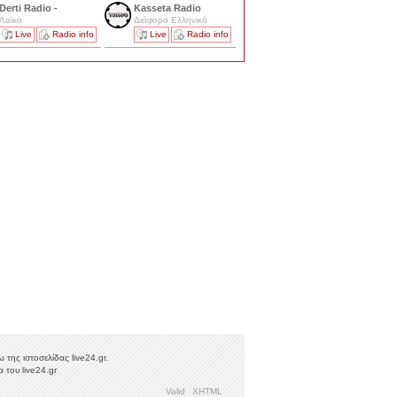
Derti Radio -
Kasseta Radio
Λαϊκά
Διάφορα Ελληνικά
Live
Radio info
Live
Radio info
της ιστοσελίδας live24.gr.
 του live24.gr
Valid
XHTML