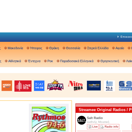
Επικοιν
ς
Μακεδονία
Ήπειρος
Θράκη
Θεσσαλία
Στερεά Ελλάδα
Αιγαίο
ς
Αθλητικά
Έντεχνα
Ροκ
Παραδοσιακά Ελληνικά
Θρησκευτική
Λαϊ
Streamee Original Radios /
Salt Radio
Διεθνής Μουσική
Live
Radio info