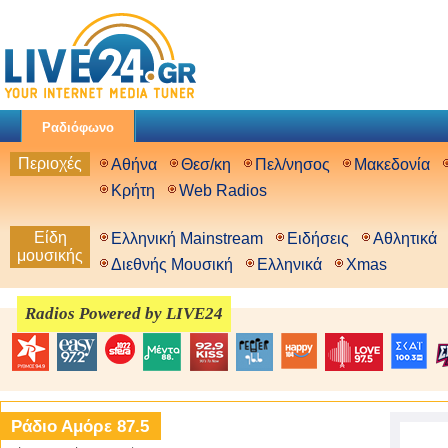
Ραδιόφωνο
Περιοχές
Αθήνα
Θεσ/κη
Πελ/νησος
Μακεδονία
Κρήτη
Web Radios
Είδη
Ελληνική Mainstream
Ειδήσεις
Αθλητικά
μουσικής
Διεθνής Μουσική
Ελληνικά
Xmas
Radios Powered by LIVE24
Ράδιο Αμόρε 87.5