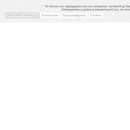
Το σύνολο του περιεχομένου και των υπηρεσιών του live24.gr δια
Απαγορεύεται η χρήση ή επανεκπομπή του, σε οποιο
2003-2026 © live24.gr
Επικοινωνία
Τμήμα Διαφήμισης
Cookies